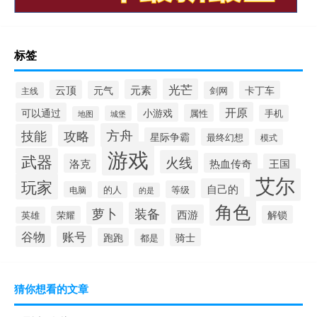
标签
光芒
元素
云顶
元气
卡丁车
剑网
主线
开原
可以通过
小游戏
属性
手机
城堡
地图
方舟
技能
攻略
星际争霸
最终幻想
模式
游戏
武器
火线
热血传奇
洛克
王国
艾尔
玩家
自己的
等级
电脑
的人
的是
角色
萝卜
装备
西游
解锁
荣耀
英雄
谷物
账号
跑跑
骑士
都是
猜你想看的文章