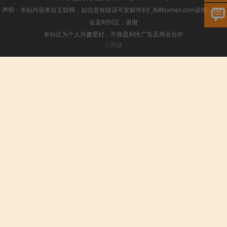
声明：本站内容来自互联网，如信息有错误可发邮件到f_fb#foxmail.com说明，我们
会及时纠正，谢谢
本站仅为个人兴趣爱好，不接盈利性广告及商业合作
小男孩