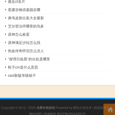
最近cf名片
星露谷物语墓园在哪
典韦皮肤出装大全最新
艾尔登法环哪里的鸟多
原神怎么捡蛋
原神满足沙拉怎么找
热血传奇怀旧怎么没人
“探理日临晨”的出处是哪里
鞋子cm是什么意思
csol新版等级箱子
Copyright © 2012 - 2026
免费在线游戏
Powered by
网站分类目录
|
精选推荐文章
|
网站地图
|
疑难解答
陕ICP备05044352号