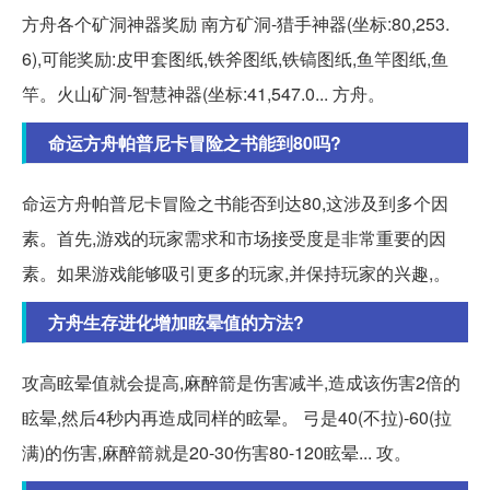
方舟各个矿洞神器奖励 南方矿洞-猎手神器(坐标:80,253.
6),可能奖励:皮甲套图纸,铁斧图纸,铁镐图纸,鱼竿图纸,鱼
竿。火山矿洞-智慧神器(坐标:41,547.0... 方舟。
命运方舟帕普尼卡冒险之书能到80吗?
命运方舟帕普尼卡冒险之书能否到达80,这涉及到多个因
素。首先,游戏的玩家需求和市场接受度是非常重要的因
素。如果游戏能够吸引更多的玩家,并保持玩家的兴趣,。
方舟生存进化增加眩晕值的方法?
攻高眩晕值就会提高,麻醉箭是伤害减半,造成该伤害2倍的
眩晕,然后4秒内再造成同样的眩晕。 弓是40(不拉)-60(拉
满)的伤害,麻醉箭就是20-30伤害80-120眩晕... 攻。