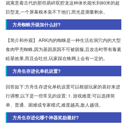
就寓意着古代的那些易碎双腔龙这种体长能长到80米的超
巨型龙,一个屏幕根本装不下他们,而光是测量剩余。
方舟蜘蛛升级加什么好?
【简介和外观】 ARK内的蜘蛛是一种生活在洞穴内的大型
食肉甲壳蜘蛛,因为基因原因不可被驯服,且攻击时带有毒素
眩晕效果,而且会吐丝,玩家踩在蛛网上会有一定的。
方舟生存进化单机设置?
回答如下:方舟生存进化单机设置可以根据玩家的喜好来进
行调整,以下是一些常见的设置: 1. 游戏难度:可以选择简
单、普通、困难或专家模式,难度越高,敌人越强。
方舟生存进化哪个神器奖励最好?