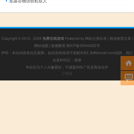
星露谷物语联机双人
Copyright © 2012 - 2026
免费在线游戏
Powered by
网站分类目录
|
精选推荐文章
|
网站地图
|
疑难解答
陕ICP备05044352号
声明：本站内容来自互联网，如信息有错误可发邮件到f_fb#foxmail.com说明，我们
会及时纠正，谢谢
本站仅为个人兴趣爱好，不接盈利性广告及商业合作
小男孩