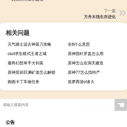
下一篇
方舟木筏生存进化
相关问题
元气骑士远古神器刀攻略
全8什么意思
csol求生模式王者之城
原神指针罗盘怎么用
最终幻想单手大剑装
原神怎么在洞天建造
原神层岩巨渊矿道怎么解锁
原神77怎么找特产
跑跑卡丁车做任务
造梦西游ol多久
☚
公告