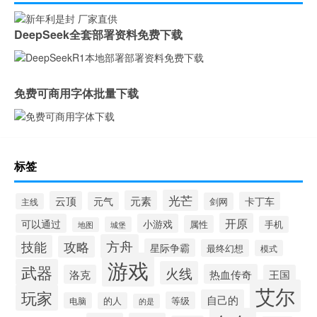
DeepSeek全套部署资料免费下载
免费可商用字体批量下载
标签
光芒
元素
云顶
元气
卡丁车
剑网
主线
开原
可以通过
小游戏
属性
手机
城堡
地图
方舟
技能
攻略
星际争霸
最终幻想
模式
游戏
武器
火线
热血传奇
洛克
王国
艾尔
玩家
自己的
等级
电脑
的人
的是