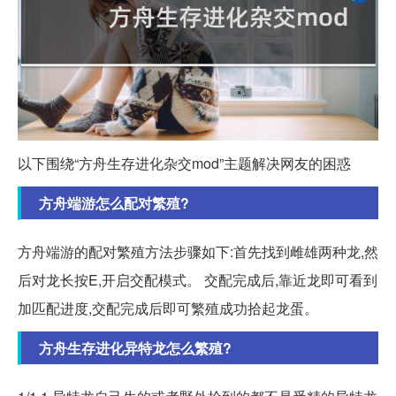
以下围绕“方舟生存进化杂交mod”主题解决网友的困惑
方舟端游怎么配对繁殖?
方舟端游的配对繁殖方法步骤如下:首先找到雌雄两种龙,然
后对龙长按E,开启交配模式。 交配完成后,靠近龙即可看到
加匹配进度,交配完成后即可繁殖成功拾起龙蛋。
方舟生存进化异特龙怎么繁殖?