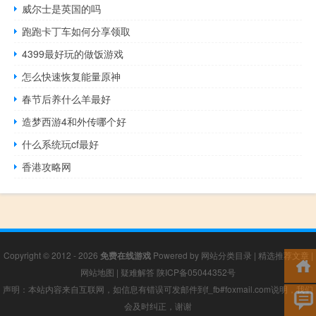
威尔士是英国的吗
跑跑卡丁车如何分享领取
4399最好玩的做饭游戏
怎么快速恢复能量原神
春节后养什么羊最好
造梦西游4和外传哪个好
什么系统玩cf最好
香港攻略网
Copyright © 2012 - 2026
免费在线游戏
Powered by
网站分类目录
|
精选推荐文章
|
网站地图
|
疑难解答
陕ICP备05044352号
声明：本站内容来自互联网，如信息有错误可发邮件到f_fb#foxmail.com说明，我们
会及时纠正，谢谢