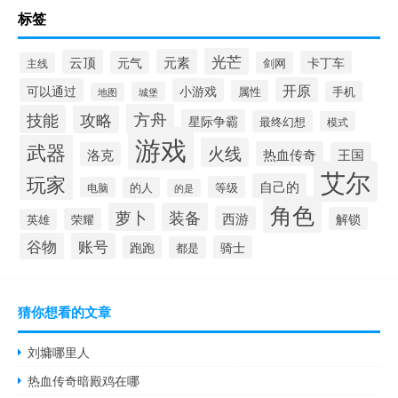
标签
光芒
元素
云顶
元气
卡丁车
剑网
主线
开原
可以通过
小游戏
属性
手机
城堡
地图
方舟
技能
攻略
星际争霸
最终幻想
模式
游戏
武器
火线
热血传奇
洛克
王国
艾尔
玩家
自己的
等级
电脑
的人
的是
角色
萝卜
装备
西游
解锁
荣耀
英雄
谷物
账号
跑跑
骑士
都是
猜你想看的文章
刘墉哪里人
热血传奇暗殿鸡在哪