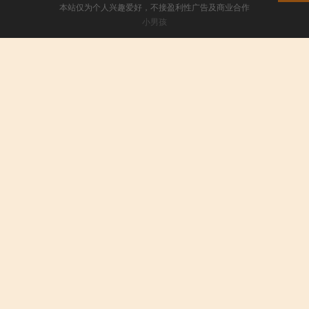
本站仅为个人兴趣爱好，不接盈利性广告及商业合作
小男孩