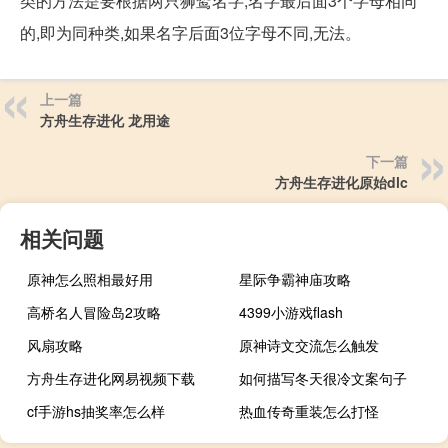
类的方法是要根据两只狮鹫名字,名字最后面3个字母相同
的,即为同种类,如果名字后面3位字母不同,无法。
上一篇
方舟生存进化 龙用途
下一篇
方舟生存进化原始dlc
相关问题
原神怎么照相最好用
星际争霸神庙攻略
高桥名人冒险岛2攻略
4399小游戏flash
风扇攻略
原神诗文交流怎么触发
方舟生存进化网易视频下载
如何描写冬天很冷文案句子
cf手游hs抽奖率怎么样
热血传奇重装怎么打怪