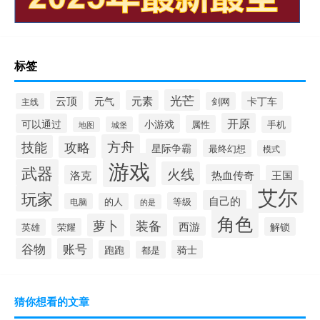
标签
光芒
元素
云顶
元气
卡丁车
剑网
主线
开原
可以通过
小游戏
属性
手机
城堡
地图
方舟
技能
攻略
星际争霸
最终幻想
模式
游戏
武器
火线
热血传奇
洛克
王国
艾尔
玩家
自己的
等级
电脑
的人
的是
角色
萝卜
装备
西游
解锁
荣耀
英雄
谷物
账号
跑跑
骑士
都是
猜你想看的文章