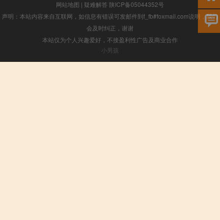
网站地图
|
疑难解答
陕ICP备05044352号
声明：本站内容来自互联网，如信息有错误可发邮件到f_fb#foxmail.com说明，我们
会及时纠正，谢谢
本站仅为个人兴趣爱好，不接盈利性广告及商业合作
小男孩