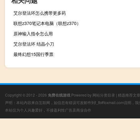
相关问题
艾尔登法环怎么携带更多药
联想z370笔记本电脑（联想z370）
原神输入指令怎么用
艾尔登法环 结晶小刀
最终幻想15国行季票
Copyright © 2012 - 2026
免费在线游戏
Powered by
网站分类目录
|
精选推荐文
声明：本站内容来自互联网，如信息有错误可发邮件到f_fb#foxmail.com说明
本站仅为个人兴趣爱好，不接盈利性广告及商业合作