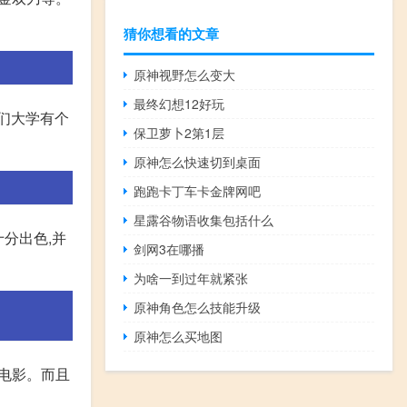
猜你想看的文章
原神视野怎么变大
最终幻想12好玩
我们大学有个
保卫萝卜2第1层
原神怎么快速切到桌面
跑跑卡丁车卡金牌网吧
星露谷物语收集包括什么
分出色,并
剑网3在哪播
为啥一到过年就紧张
原神角色怎么技能升级
原神怎么买地图
部电影。而且