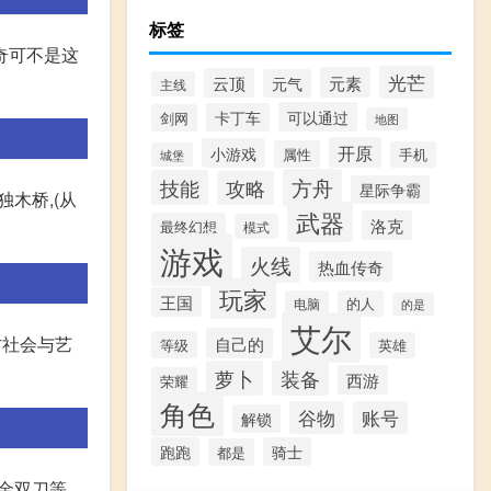
标签
奇可不是这
光芒
元素
云顶
元气
主线
可以通过
卡丁车
剑网
地图
开原
小游戏
属性
手机
城堡
方舟
技能
攻略
星际争霸
木桥,(从
武器
洛克
最终幻想
模式
游戏
火线
热血传奇
玩家
王国
电脑
的人
的是
艾尔
自己的
方社会与艺
等级
英雄
萝卜
装备
西游
荣耀
角色
谷物
账号
解锁
跑跑
骑士
都是
黄金双刀等。