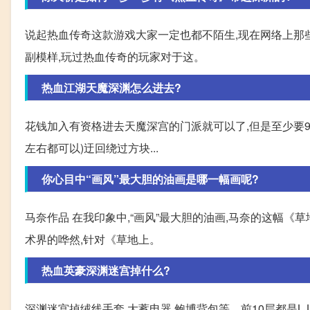
说起热血传奇这款游戏大家一定也都不陌生,现在网络上那
副模样,玩过热血传奇的玩家对于这。
热血江湖天魔深渊怎么进去?
花钱加入有资格进去天魔深宫的门派就可以了,但是至少要9
左右都可以)迂回绕过方块...
你心目中“画风”最大胆的油画是哪一幅画呢?
马奈作品 在我印象中,“画风”最大胆的油画,马奈的这幅《
术界的哗然,针对《草地上。
热血英豪深渊迷宫掉什么?
深渊迷宫掉绒线手套,大蓄电器,鲍博背包等。前10层都是L