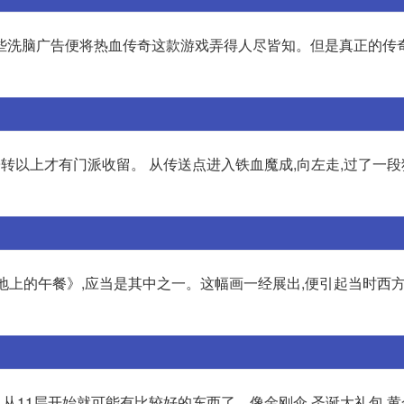
些洗脑广告便将热血传奇这款游戏弄得人尽皆知。但是真正的传
转以上才有门派收留。 从传送点进入铁血魔成,向左走,过了一段独
草地上的午餐》,应当是其中之一。这幅画一经展出,便引起当时西
J,从11层开始就可能有比较好的东西了。像金刚伞,圣诞大礼包,