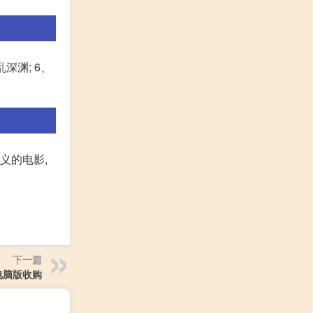
深渊; 6、
义的电影,
下一篇
电脑版收购