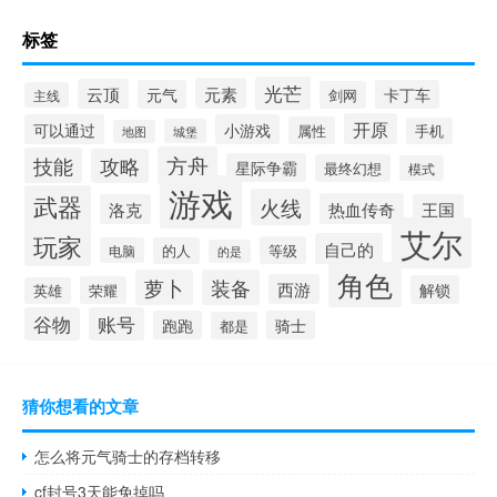
标签
光芒
元素
云顶
元气
卡丁车
剑网
主线
开原
可以通过
小游戏
属性
手机
城堡
地图
方舟
技能
攻略
星际争霸
最终幻想
模式
游戏
武器
火线
热血传奇
洛克
王国
艾尔
玩家
自己的
等级
电脑
的人
的是
角色
萝卜
装备
西游
解锁
荣耀
英雄
谷物
账号
跑跑
骑士
都是
猜你想看的文章
怎么将元气骑士的存档转移
cf封号3天能免掉吗