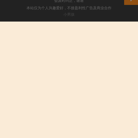
会及时纠正，谢谢
本站仅为个人兴趣爱好，不接盈利性广告及商业合作
小男孩