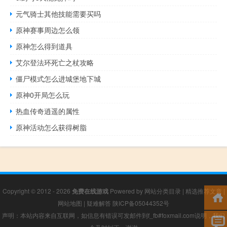
元气骑士其他技能需要买吗
原神赛事周边怎么领
原神怎么得到道具
艾尔登法环死亡之杖攻略
僵尸模式怎么进城堡地下城
原神0开局怎么玩
热血传奇逍遥的属性
原神活动怎么获得树脂
Copyright © 2012 - 2026
免费在线游戏
Powered by
网站分类目录
|
精选推荐文章
|
网站地图
|
疑难解答
陕ICP备05044352号
声明：本站内容来自互联网，如信息有错误可发邮件到f_fb#foxmail.com说明，我们