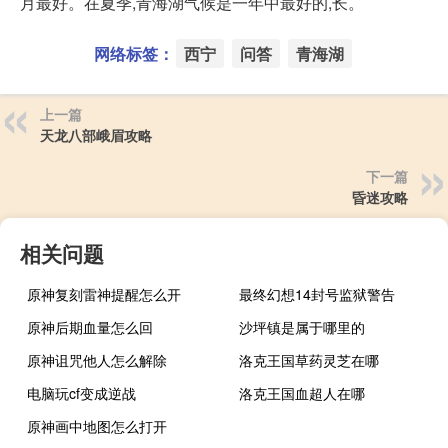
月最好。在夏季,青海湖气候是一年中最好的,长。
网络标签：
西宁
问答
青海湖
上一篇
天龙八部峨眉攻略
下一篇
昏迷攻略
相关问题
原神复刻雷神提醒怎么开
最终幻想14封号监狱警告
原神后期血量怎么回
沙坪镇是属于哪里的
原神诅咒他人怎么解除
洛克王国草药灵芝在哪
电脑玩cf变成逆战
洛克王国血超人在哪
原神画中地图怎么打开