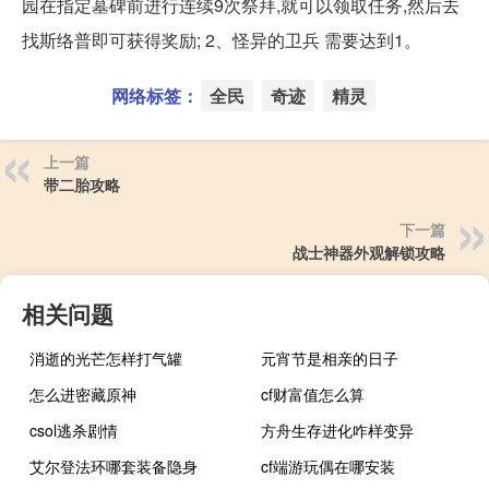
园在指定墓碑前进行连续9次祭拜,就可以领取任务,然后去
找斯络普即可获得奖励; 2、怪异的卫兵 需要达到1。
网络标签：
全民
奇迹
精灵
上一篇
带二胎攻略
下一篇
战士神器外观解锁攻略
相关问题
消逝的光芒怎样打气罐
元宵节是相亲的日子
怎么进密藏原神
cf财富值怎么算
csol逃杀剧情
方舟生存进化咋样变异
艾尔登法环哪套装备隐身
cf端游玩偶在哪安装