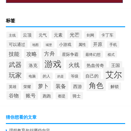
标签
光芒
元素
云顶
元气
卡丁车
剑网
主线
开原
可以通过
小游戏
属性
手机
城堡
地图
方舟
技能
攻略
星际争霸
最终幻想
模式
游戏
武器
火线
热血传奇
洛克
王国
艾尔
玩家
自己的
等级
电脑
的人
的是
角色
萝卜
装备
西游
解锁
荣耀
英雄
谷物
账号
跑跑
骑士
都是
猜你想看的文章
理想教育包括哪些内容