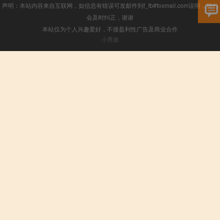
声明：本站内容来自互联网，如信息有错误可发邮件到f_fb#foxmail.com说明，我们
会及时纠正，谢谢
本站仅为个人兴趣爱好，不接盈利性广告及商业合作
小男孩