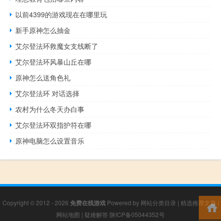
以前4399的游戏现在在哪里玩
新手原神怎么抽金
艾尔登法环救魔女支线断了
艾尔登法环风暴山丘在哪
原神怎么送角色礼
艾尔登法环 对话选择
农村为什么冬天办白事
艾尔登法环双指护符在哪
原神电脑怎么设置音乐
Copyright © 2012 - 2026
免费在线游戏
Powered by
网站分类目录
|
精选推荐文章
|
网站地图
|
疑难解答
陕ICP备05044352号