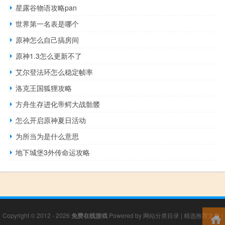
星露谷物语攻略pan
世界第一名表是哪个
原神怎么自己搞房间
原神1.3怎么更新不了
艾尔登法环怎么稳定帧率
洛克王国狐狸攻略
方舟生存进化帝鳄大战骷髅
怎么开启原神夏日活动
为所当为是什么意思
地下城堡3外传命运攻略
Copyright © 2012 - 2026
免费在线游戏
Powered by
网站分类目录
|
精选推荐文章
|