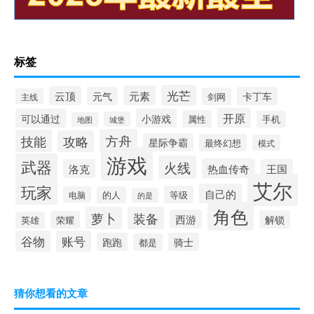
标签
光芒
元素
云顶
元气
卡丁车
剑网
主线
开原
可以通过
小游戏
属性
手机
城堡
地图
方舟
技能
攻略
星际争霸
最终幻想
模式
游戏
武器
火线
热血传奇
洛克
王国
艾尔
玩家
自己的
等级
电脑
的人
的是
角色
萝卜
装备
西游
解锁
荣耀
英雄
谷物
账号
跑跑
骑士
都是
猜你想看的文章