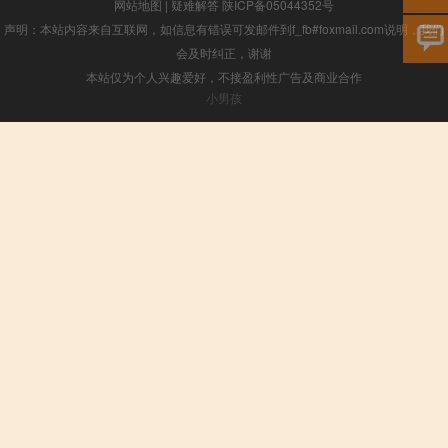
网站地图
|
疑难解答
陕ICP备05044352号
声明：本站内容来自互联网，如信息有错误可发邮件到f_fb#foxmail.com说明，我们
会及时纠正，谢谢
本站仅为个人兴趣爱好，不接盈利性广告及商业合作
小男孩