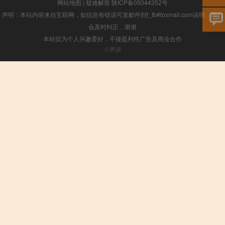
网站地图
|
疑难解答
陕ICP备05044352号
声明：本站内容来自互联网，如信息有错误可发邮件到f_fb#foxmail.com说明，我们
会及时纠正，谢谢
本站仅为个人兴趣爱好，不接盈利性广告及商业合作
小男孩