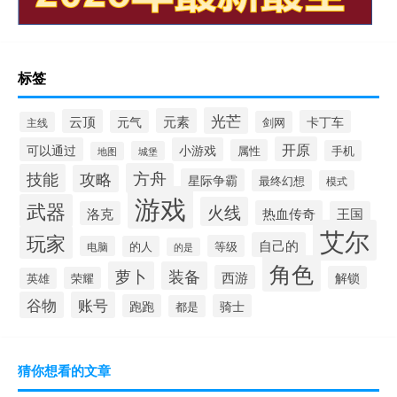
标签
光芒
元素
云顶
元气
卡丁车
剑网
主线
开原
可以通过
小游戏
属性
手机
城堡
地图
方舟
技能
攻略
星际争霸
最终幻想
模式
游戏
武器
火线
热血传奇
洛克
王国
艾尔
玩家
自己的
等级
电脑
的人
的是
角色
萝卜
装备
西游
解锁
荣耀
英雄
谷物
账号
跑跑
骑士
都是
猜你想看的文章