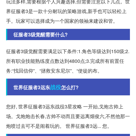
玩法多样,需要根据个人兴趣选择,但需要注意以下几点。世
界征服者3是一款十分耐玩的策略游戏,新手也可以轻松上
手。玩家可以选择成为一个国家的领袖来建设和管。
征服者3级觉醒需要什么?
征服者3级觉醒需要满足以下条件:1.角色等级达到150级;2.
所有职业技能熟练度点数达到4800点;3.完成所有前置任
务:“找回信仰”、“拯救安东尼尔”、“使徒的布。
战役
世界征服者3远东
怎么打?
您好, 世界征服者3远东战役3星攻略 一开始,戈炮古帅上
场。戈炮炮击长春,古帅不动而且要远离畑俊六,不然他那一
炮喷过去可不是闹着玩的。 世界征服者3远... 您。