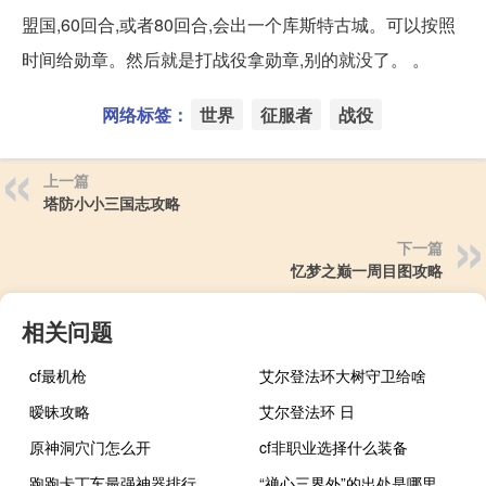
盟国,60回合,或者80回合,会出一个库斯特古城。可以按照
时间给勋章。然后就是打战役拿勋章,别的就没了。 。
网络标签：
世界
征服者
战役
上一篇
塔防小小三国志攻略
下一篇
忆梦之巅一周目图攻略
相关问题
cf最机枪
艾尔登法环大树守卫给啥
暧昧攻略
艾尔登法环 日
原神洞穴门怎么开
cf非职业选择什么装备
跑跑卡丁车最强神器排行
“禅心三界外”的出处是哪里