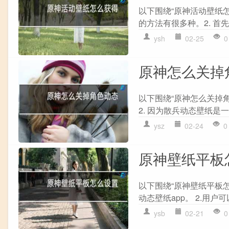
以下围绕“原神活动壁纸怎
的方法有很多种。2. 首先
ysh
02-25
0
原神怎么关掉
以下围绕“原神怎么关掉角
2. 因为散兵动态壁纸是一
ysz
02-24
0
原神壁纸平板
以下围绕“原神壁纸平板怎
动态壁纸app。 2.用户
ysb
02-21
0