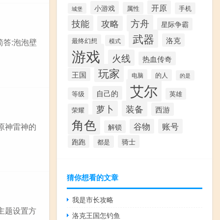
开原
小游戏
属性
手机
城堡
方舟
技能
攻略
星际争霸
武器
洛克
最终幻想
模式
简答:泡泡壁
游戏
火线
热血传奇
玩家
王国
电脑
的人
的是
艾尔
自己的
等级
英雄
萝卜
装备
西游
荣耀
角色
谷物
账号
原神雷神的
解锁
跑跑
骑士
都是
猜你想看的文章
我是市长攻略
主题设置方
洛克王国怎钓鱼