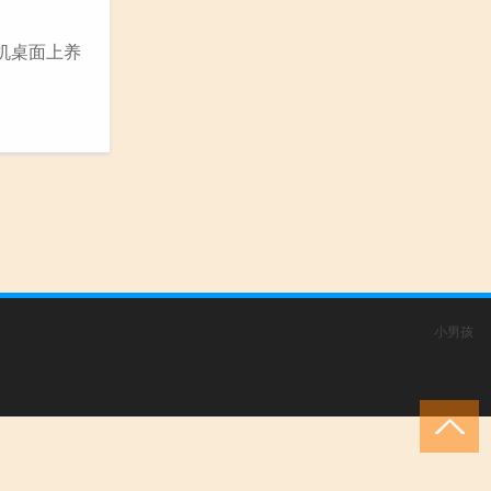
机桌面上养
小男孩