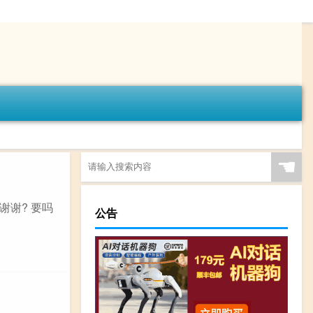
☚
谢谢? 要吗
公告