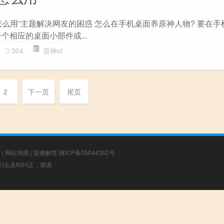
怎么用”主题解决网友的困惑 怎么在手机桌面养原神人物? 要在手
个相应的桌面小部件或...
304
原神ol
2
下一页
尾页
章
|
网站地图
|
疑难解答
陕ICP备05044352号
，我们会及时纠正，谢谢