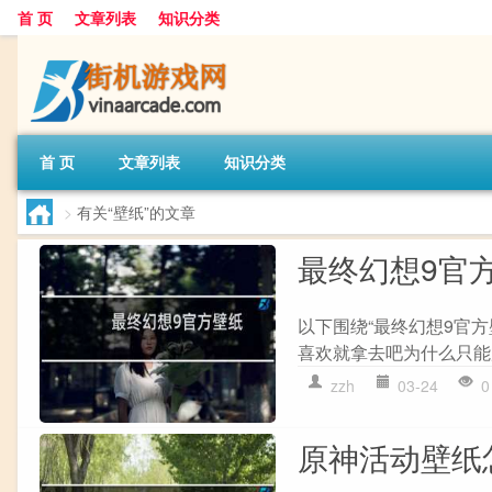
首 页
文章列表
知识分类
首 页
文章列表
知识分类
>
有关“壁纸”的文章
最终幻想9官
以下围绕“最终幻想9官方
喜欢就拿去吧为什么只能放9
zzh
03-24
0
原神活动壁纸