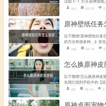
法如下: 1. 打开原神游戏
szz
02-19
0
原神壁纸任务
以下围绕“原神壁纸任务怎
的方法有很多种。2. 首先
ysb
02-16
0
怎么换原神皮
以下围绕“怎么换原神皮肤
先我们找到手机中的【设置
zlh
02-14
0
原神桌面宠物