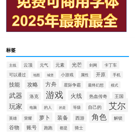
标签
光芒
元素
云顶
元气
卡丁车
剑网
主线
开原
可以通过
小游戏
属性
手机
城堡
地图
方舟
技能
攻略
星际争霸
最终幻想
模式
游戏
武器
火线
热血传奇
洛克
王国
艾尔
玩家
自己的
等级
电脑
的人
的是
角色
萝卜
装备
西游
解锁
荣耀
英雄
谷物
账号
跑跑
骑士
都是