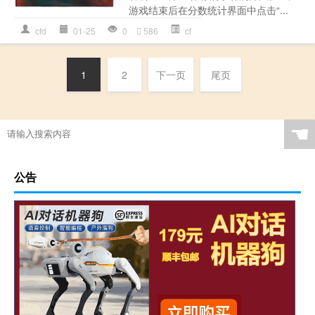
游戏结束后在分数统计界面中点击“...
cfd
01-25
0
586
cf
1
2
下一页
尾页
☚
公告