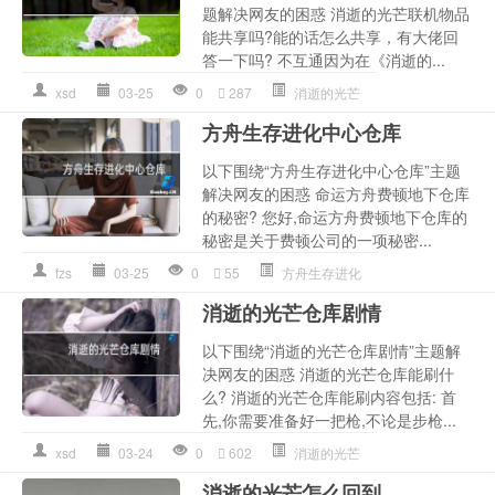
题解决网友的困惑 消逝的光芒联机物品
能共享吗?能的话怎么共享，有大佬回
答一下吗? 不互通因为在《消逝的...
xsd
03-25
0
287
消逝的光芒
方舟生存进化中心仓库
以下围绕“方舟生存进化中心仓库”主题
解决网友的困惑 命运方舟费顿地下仓库
的秘密? 您好,命运方舟费顿地下仓库的
秘密是关于费顿公司的一项秘密...
fzs
03-25
0
55
方舟生存进化
消逝的光芒仓库剧情
以下围绕“消逝的光芒仓库剧情”主题解
决网友的困惑 消逝的光芒仓库能刷什
么? 消逝的光芒仓库能刷内容包括: 首
先,你需要准备好一把枪,不论是步枪...
xsd
03-24
0
602
消逝的光芒
消逝的光芒怎么回到