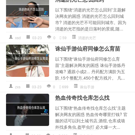
以下围绕“消逝的光芒怎么回到”主题解
决网友的困惑 消逝的光芒怎么回到城
市? 消逝的光芒不可能回到城市。因为
消逝的光芒指的是日落时的景观,随...
xsd
03-23
0
59
消逝的光芒
诛仙手游仙府同修怎么育苗
以下围绕“诛仙手游仙府同修怎么育
苗”主题解决网友的困惑 诛仙手游炼丹
攻略? 通跟小成2... 丹药配方满阶为五
阶,15个整配方,450个配方残片。 凡...
zxs
03-23
0
699
诛仙手游
热血传奇找仓库怎么找
以下围绕“热血传奇找仓库怎么找”主题
解决网友的困惑 热血传奇哪里打钱? 官
服的话可以到土城书店,酒馆,仓库成墙
外找多角虫,盔甲虫打 必大爆一大...