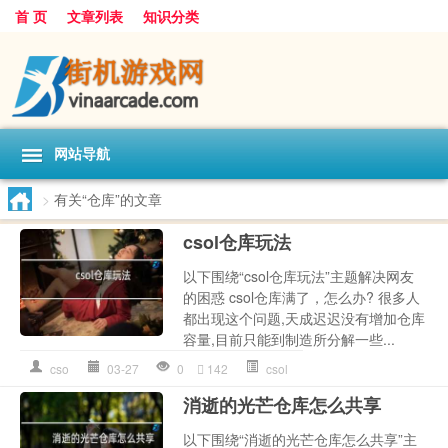
首 页
文章列表
知识分类
网站导航
>
有关“仓库”的文章
csol仓库玩法
以下围绕“csol仓库玩法”主题解决网友
的困惑 csol仓库满了，怎么办? 很多人
都出现这个问题,天成迟迟没有增加仓库
容量,目前只能到制造所分解一些...
cso
03-27
0
142
csol
消逝的光芒仓库怎么共享
以下围绕“消逝的光芒仓库怎么共享”主