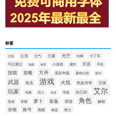
标签
光芒
元素
云顶
元气
卡丁车
剑网
主线
开原
可以通过
小游戏
属性
手机
城堡
地图
方舟
技能
攻略
星际争霸
最终幻想
模式
游戏
武器
火线
热血传奇
洛克
王国
艾尔
玩家
自己的
等级
电脑
的人
的是
角色
萝卜
装备
西游
解锁
荣耀
英雄
谷物
账号
跑跑
骑士
都是