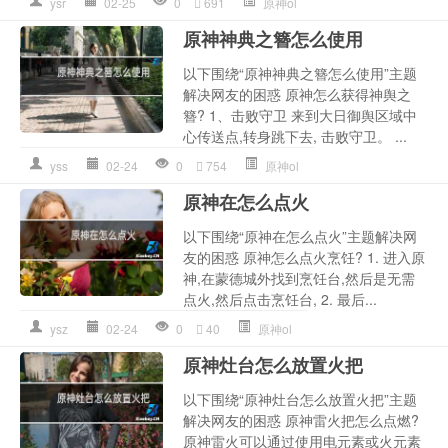
ysr
02-25
0
691
原神ol
原神神典之簪怎么使用
以下围绕“原神神典之簪怎么使用”主题
解决网友的困惑 原神怎么获得神舆之
簪? 1、击败守卫 来到大日御舆区域中
心传送点,转身跳下去, 击败守卫。 ...
yss
02-24
0
754
原神ol
原神在怎么点火
以下围绕“原神在怎么点火”主题解决网
友的困惑 原神怎么点火烹饪? 1. 进入原
神,在蒙德城外找到烹饪台,然后是无需
点火,然后点击烹饪台, 2. 最后...
ysz
02-24
0
40
原神ol
原神灶台怎么放置火把
以下围绕“原神灶台怎么放置火把”主题
解决网友的困惑 原神雷火把怎么点燃?
原神雷火可以通过使用电元素或火元素