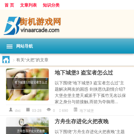
首 页
文章列表
知识分类
网站导航
>
有关“火把”的文章
地下城堡3 盗宝者怎么过
以下围绕“地下城堡3 盗宝者怎么过”主
题解决网友的困惑 剑侠恩仇剧情介绍?
大堡垒堡主楚天威派手下孤竹无名以保
家之身分与箭接触,而箭为夺御用...
dxc
03-28
0
690
地下城堡
方舟生存进化火把夜晚
以下围绕“方舟生存进化火把夜晚”主题