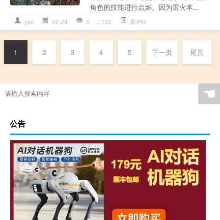
角色的技能进行点燃。因为雷火本...
ysz
02-24
0
120
原神ol
1
2
3
4
5
下一页
尾页
☚
公告