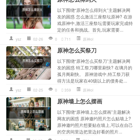
以下围绕“原神怎么得到火”主题解决网
友的困惑 怎么激活三座祭坛原神? 在游
戏原神中,激活三座祭坛需要玩家完成特
定的任务和挑战。首先,玩家需要...
ysz
02-26
0
711
原神ol
原神怎么买祭刀
以下围绕“原神怎么买祭刀”主题解决网
友的困惑 特工祭刀哪里刷快? 在璃月的
孤月阁刷快。 原神游戏中,特工祭刀获
得方法是玩家在40级以上的债务处...
ysz
02-25
0
359
原神ol
原神墙上怎么摆画
以下围绕“原神墙上怎么摆画”主题解决
网友的困惑 原神邀约照片怎么贴墙上?
原神邀约照片想要贴在墙上,可以在自己
的空房间里边把里边好看的照片...