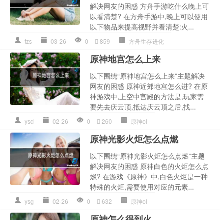
解决网友的困惑 方舟手游吃什么晚上可
以看清楚? 在方舟手游中,晚上可以使用
以下物品来提高视野并看清楚:火...
fzs
03-26
0
859
方舟生存进化
原神地宫怎么上来
以下围绕“原神地宫怎么上来”主题解决
网友的困惑 原神近郊地宫怎么进? 在原
神游戏中,上空中宫殿的方法是,玩家需
要先去庆云顶,抵达庆云顶之后,找...
ysd
02-26
0
260
原神ol
原神光影火炬怎么点燃
以下围绕“原神光影火炬怎么点燃”主题
解决网友的困惑 原神白色的火炬怎么点
燃? 在游戏《原神》中,白色火炬是一种
特殊的火炬,需要使用对应的元素...
ysg
02-26
0
632
原神ol
原神怎么得到火