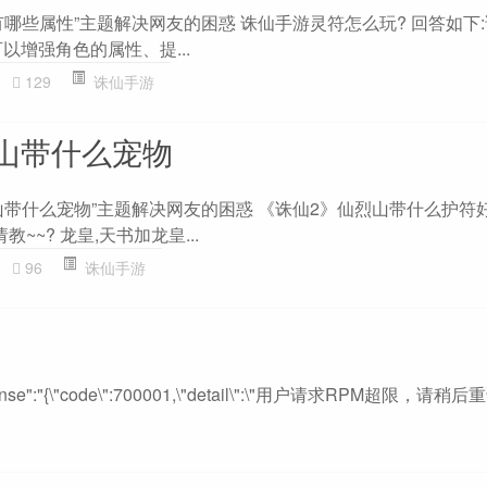
哪些属性”主题解决网友的困惑 诛仙手游灵符怎么玩? 回答如下
以增强角色的属性、提...
129
诛仙手游
山带什么宠物
山带什么宠物”主题解决网友的困惑 《诛仙2》仙烈山带什么护符
~~? 龙皇,天书加龙皇...
96
诛仙手游
esponse":"{\"code\":700001,\"detail\":\"用户请求RPM超限，请稍后重