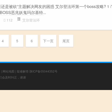
是被砍”主题解决网友的困惑 艾尔登法环第一个boss攻略? 1 /
OSS恶兆妖鬼玛尔基特...
112
艾尔登法环
4
5
6
下一页
尾页
章
|
网站地图
|
疑难解答
陕ICP备05044352号
，我们会及时纠正，谢谢