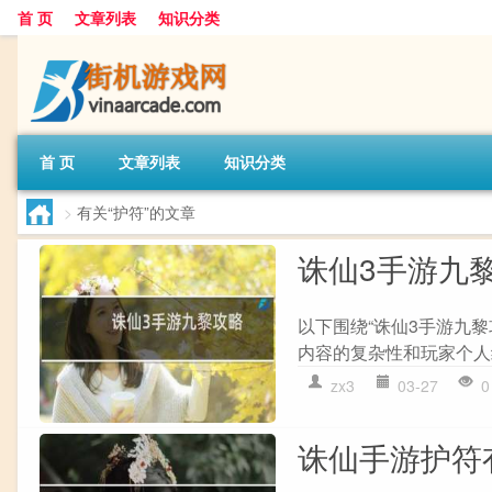
首 页
文章列表
知识分类
首 页
文章列表
知识分类
>
有关“护符”的文章
诛仙3手游九
以下围绕“诛仙3手游九黎
内容的复杂性和玩家个人经
zx3
03-27
0
诛仙手游护符