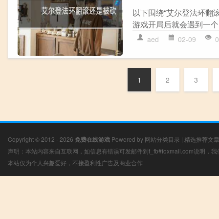
以下围绕“艾尔登法环翻滚还
游戏开局后就会遇到一个B
aed
02-09
0
1
2
3
Copyright © 2012 - 2026
免费在线游戏
Powered by
网站分类目录
|
精选推荐文
声明：本站内容来自互联网，如信息有错误可发邮件到f_fb#foxmail.com说明
本站仅为个人兴趣爱好，不接盈利性广告及商业合作