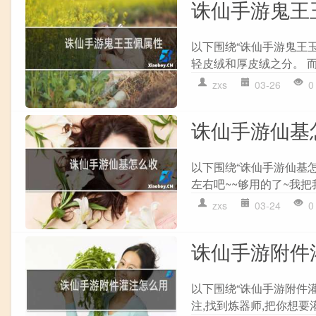
诛仙手游鬼王
以下围绕“诛仙手游鬼王玉
轻皮绒和厚皮绒之分。 而轻
zxs
03-26
0
诛仙手游仙基
以下围绕“诛仙手游仙基怎
左右吧~~够用的了~我把我
zxs
03-24
0
诛仙手游附件
以下围绕“诛仙手游附件灌注
注,找到炼器师,把你想要灌