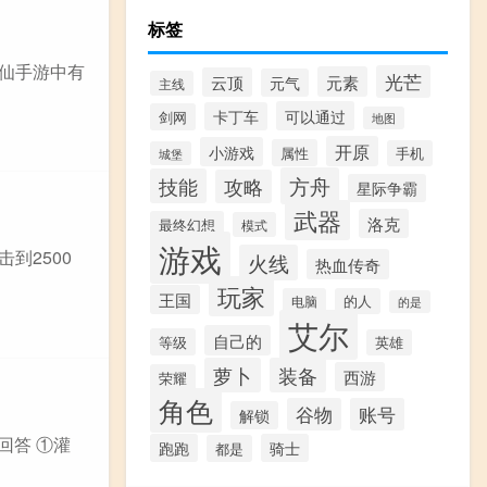
标签
诛仙手游中有
光芒
元素
云顶
元气
主线
可以通过
卡丁车
剑网
地图
开原
小游戏
属性
手机
城堡
方舟
技能
攻略
星际争霸
武器
洛克
最终幻想
模式
游戏
到2500
火线
热血传奇
玩家
王国
电脑
的人
的是
艾尔
自己的
等级
英雄
萝卜
装备
西游
荣耀
角色
谷物
账号
解锁
回答 ①灌
跑跑
骑士
都是