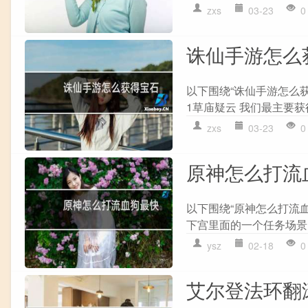
zxs
03-23
0
诛仙手游怎么
以下围绕“诛仙手游怎么获
1草庙疑云 我们最主要获
zxs
03-23
0
原神怎么打流
以下围绕“原神怎么打流
下宫里面的一个任务场景,
ysz
02-18
0
艾尔登法环翻