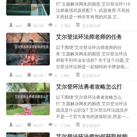
打”主题解决网友的困惑 艾尔登法环110
法师最强武器搭配? 1. 武器推荐:不死杖
不死杖是一种非常有用的武器,它...
aed
02-09
0
784
艾尔登法环
艾尔登法环法师老师的任务
以下围绕“艾尔登法环法师老师的任
务”主题解决网友的困惑 艾尔登法环法
师新手到毕业全流程? 关于这个问题,艾
尔登法环法师是一款独特的卡牌游戏,...
aed
02-09
0
961
艾尔登法环
艾尔登环法勇者攻略怎么打
以下围绕“艾尔登环法勇者攻略怎么
打”主题解决网友的困惑 艾尔登法环法
战流是什么职业? 艾尔登法环法战流并
不是一个官方发布的游戏职业,而是一...
aed
02-07
0
748
艾尔登法环
艾尔登法环法师如何获取技能