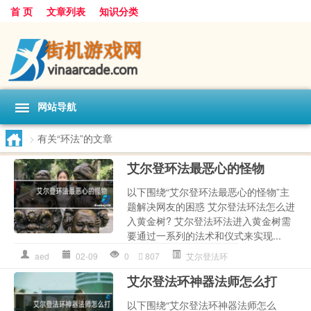
首 页
文章列表
知识分类
网站导航
>
有关“环法”的文章
艾尔登环法最恶心的怪物
以下围绕“艾尔登环法最恶心的怪物”主
题解决网友的困惑 艾尔登法环法怎么进
入黄金树? 艾尔登法环法进入黄金树需
要通过一系列的法术和仪式来实现...
aed
02-09
0
807
艾尔登法环
艾尔登法环神器法师怎么打
以下围绕“艾尔登法环神器法师怎么