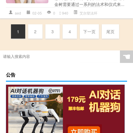
金树需要通过一系列的法术和仪式来...
aed
02-05
0
940
艾尔登法环
1
2
3
4
下一页
尾页
☚
公告