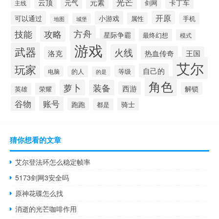
光芒
元素
云顶
元气
卡丁车
剑网
主线
开原
可以通过
小游戏
属性
手机
城堡
地图
方舟
技能
攻略
星际争霸
最终幻想
模式
游戏
武器
火线
热血传奇
洛克
王国
艾尔
玩家
自己的
等级
电脑
的人
的是
角色
萝卜
装备
西游
解锁
荣耀
英雄
谷物
账号
跑跑
骑士
都是
猜你想看的文章
艾尔登法环怎么稳定帧率
5173剑网3安全吗
原神花碟怎么找
消逝的光芒咖啡作用