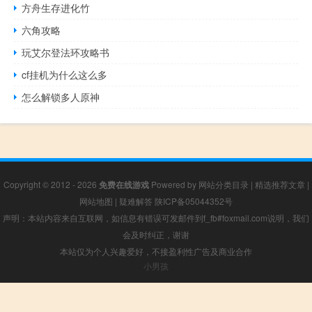
方舟生存进化竹
六角攻略
玩艾尔登法环攻略书
cf挂机为什么这么多
怎么解锁多人原神
Copyright © 2012 - 2026
免费在线游戏
Powered by
网站分类目录
|
精选推荐文章
|
网站地图
|
疑难解答
陕ICP备05044352号
声明：本站内容来自互联网，如信息有错误可发邮件到f_fb#foxmail.com说明，我们
会及时纠正，谢谢
本站仅为个人兴趣爱好，不接盈利性广告及商业合作
小男孩