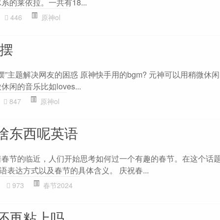
的莱依拉。一共有18...
446
原神ol
么摆
怎么摆”主题解决网友的困惑 原神快手用的bgm? 元神可以用稍微休
微休闲的音乐比如loves...
847
原神ol
啥东西呢英语
着春节的临近，人们开始思考如何过一个有趣的春节。在这个话
表达方式以及春节的具体含义。 庆祝春...
973
春节2024
还再粘上吗