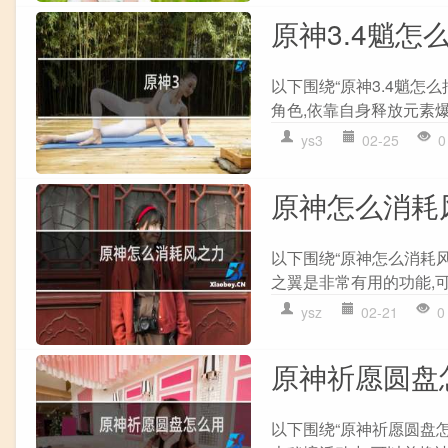
原神3.4魈怎
以下围绕“原神3.4魈怎
角色,依靠自身释放元素爆
ys3
02-25
0
原神怎么消耗
以下围绕“原神怎么消耗风
之翼是非常有用的功能,可
ysz
02-21
0
原神祈愿圆盘
以下围绕“原神祈愿圆盘怎