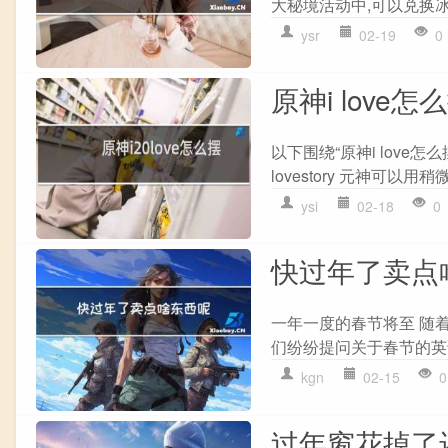
大秘境活动中,可以兑换冰系
ysr
02-19
0
原神i love怎
以下围绕“原神i love
lovestory 元神可以用稍
ysi
02-18
0
快过年了卖点
一年一度的春节将至 随
们纷纷提问关于春节的英语
kgn
02-15
0
过年窗花掉了