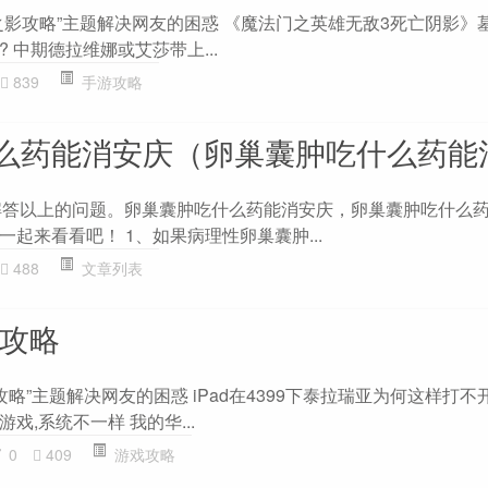
之影攻略”主题解决网友的困惑 《魔法门之英雄无敌3死亡阴影》
 中期德拉维娜或艾莎带上...
839
手游攻略
么药能消安庆（卵巢囊肿吃什么药能
大家解答以上的问题。卵巢囊肿吃什么药能消安庆，卵巢囊肿吃什么
起来看看吧！ 1、如果病理性卵巢囊肿...
488
文章列表
亚攻略
攻略”主题解决网友的困惑 iPad在4399下泰拉瑞亚为何这样打不开?
戏,系统不一样 我的华...
0
409
游戏攻略