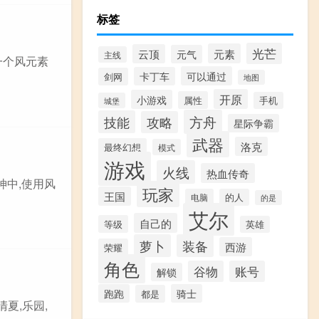
标签
光芒
元素
云顶
元气
主线
一个风元素
可以通过
卡丁车
剑网
地图
开原
小游戏
属性
手机
城堡
方舟
技能
攻略
星际争霸
武器
洛克
最终幻想
模式
游戏
火线
热血传奇
神中,使用风
玩家
王国
电脑
的人
的是
艾尔
自己的
等级
英雄
萝卜
装备
西游
荣耀
角色
谷物
账号
解锁
跑跑
骑士
都是
夏,乐园,