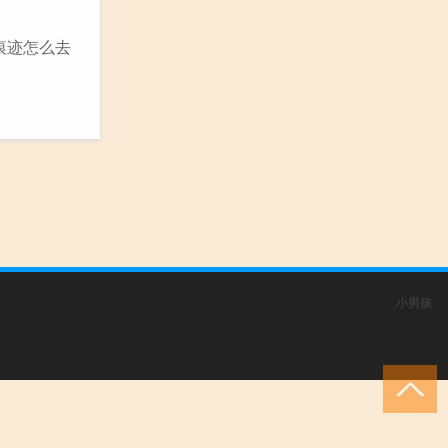
痕迹怎么去
小男孩