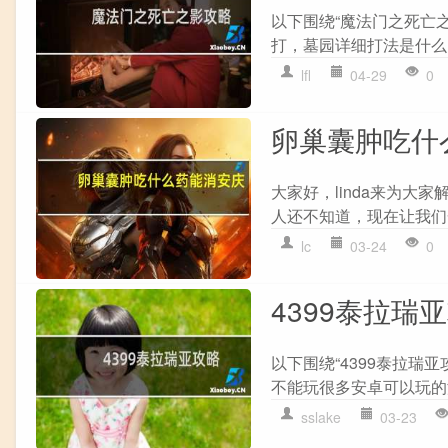
以下围绕“魔法门之死亡
打，墓园详细打法是什么?
lfl
04-29
0
卵巢囊肿吃什
大家好，linda来为
人还不知道，现在让我们一
lc
03-24
0
4399泰拉瑞
以下围绕“4399泰拉瑞亚
不能玩很多安卓可以玩的游
sslake
03-23