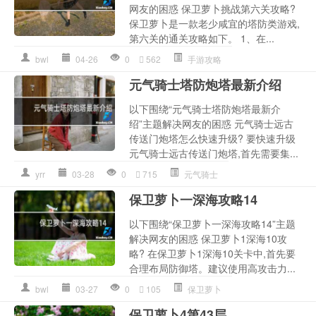
网友的困惑 保卫萝卜挑战第六关攻略?
保卫萝卜是一款老少咸宜的塔防类游戏,
第六关的通关攻略如下。 1、在...
bwl
04-26
0
562
手游攻略
元气骑士塔防炮塔最新介绍
以下围绕“元气骑士塔防炮塔最新介
绍”主题解决网友的困惑 元气骑士远古
传送门炮塔怎么快速升级? 要快速升级
元气骑士远古传送门炮塔,首先需要集...
yrr
03-28
0
715
元气骑士
保卫萝卜一深海攻略14
以下围绕“保卫萝卜一深海攻略14”主题
解决网友的困惑 保卫萝卜1深海10攻
略? 在保卫萝卜1深海10关卡中,首先要
合理布局防御塔。建议使用高攻击力...
bwl
03-27
0
105
保卫萝卜
保卫萝卜4第43层