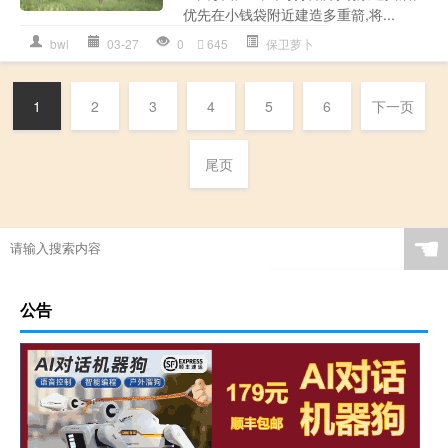
优先在小钱袋附近建造多重箭,将...
bwl
03-27
0
645
保卫萝卜
1
2
3
4
5
6
下一页
尾页
☚
公告