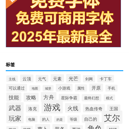
标签
光芒
元素
云顶
元气
卡丁车
剑网
主线
开原
可以通过
小游戏
属性
手机
城堡
地图
方舟
技能
攻略
星际争霸
最终幻想
模式
游戏
武器
火线
热血传奇
洛克
王国
艾尔
玩家
自己的
等级
电脑
的人
的是
角色
萝卜
装备