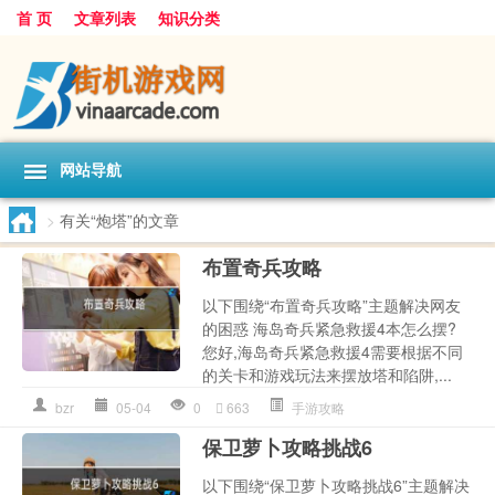
首 页
文章列表
知识分类
网站导航
>
有关“炮塔”的文章
布置奇兵攻略
以下围绕“布置奇兵攻略”主题解决网友
的困惑 海岛奇兵紧急救援4本怎么摆?
您好,海岛奇兵紧急救援4需要根据不同
的关卡和游戏玩法来摆放塔和陷阱,...
bzr
05-04
0
663
手游攻略
保卫萝卜攻略挑战6
以下围绕“保卫萝卜攻略挑战6”主题解决