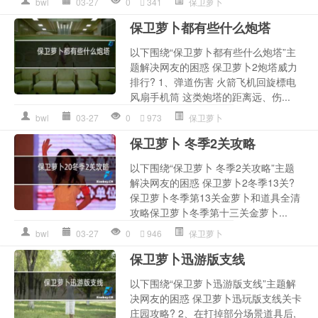
bwl
03-27
0
341
保卫萝卜
保卫萝卜都有些什么炮塔
以下围绕“保卫萝卜都有些什么炮塔”主
题解决网友的困惑 保卫萝卜2炮塔威力
排行? 1、弹道伤害 火箭飞机回旋標电
风扇手机筒 这类炮塔的距离远、伤...
bwl
03-27
0
973
保卫萝卜
保卫萝卜 冬季2关攻略
以下围绕“保卫萝卜 冬季2关攻略”主题
解决网友的困惑 保卫萝卜2冬季13关?
保卫萝卜冬季第13关金萝卜和道具全清
攻略保卫萝卜冬季第十三关金萝卜...
bwl
03-27
0
946
保卫萝卜
保卫萝卜迅游版支线
以下围绕“保卫萝卜迅游版支线”主题解
决网友的困惑 保卫萝卜迅玩版支线关卡
庄园攻略? 2、在打掉部分场景道具后,