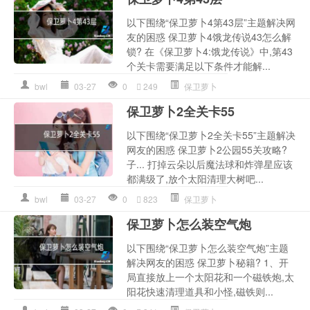
以下围绕“保卫萝卜4第43层”主题解决网
友的困惑 保卫萝卜4饿龙传说43怎么解
锁? 在《保卫萝卜4:饿龙传说》中,第43
个关卡需要满足以下条件才能解...
bwl
03-27
0
249
保卫萝卜
保卫萝卜2全关卡55
以下围绕“保卫萝卜2全关卡55”主题解决
网友的困惑 保卫萝卜2公园55关攻略?
子... 打掉云朵以后魔法球和炸弹星应该
都满级了,放个太阳清理大树吧...
bwl
03-27
0
823
保卫萝卜
保卫萝卜怎么装空气炮
以下围绕“保卫萝卜怎么装空气炮”主题
解决网友的困惑 保卫萝卜秘籍? 1、开
局直接放上一个太阳花和一个磁铁炮,太
阳花快速清理道具和小怪,磁铁则...