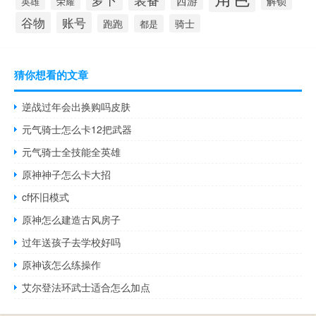
西游
解锁
荣耀
英雄
谷物
账号
跑跑
骑士
都是
猜你想看的文章
逆战过年会出换购吗皮肤
元气骑士怎么卡12把武器
元气骑士全技能全英雄
原神神子怎么卡大招
cf怀旧模式
原神怎么建造古风房子
过年送孩子去学校好吗
原神该怎么练操作
艾尔登法环武士适合怎么加点