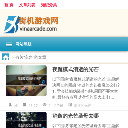
首 页
文章列表
知识分类
网站导航
>
有关“主角”的文章
夜魔模式消逝的光芒
以下围绕“夜魔模式消逝的光芒”主题解
决网友的困惑 消逝的光芒夜魔怎么打?
1. 学会技能伪装带勾锁,周围不要太空
旷,最好有点可以溜怪的高大上,打...
yll
03-27
0
746
消逝的光芒
消逝的光芒圣母去哪
以下围绕“消逝的光芒圣母去哪”主题解