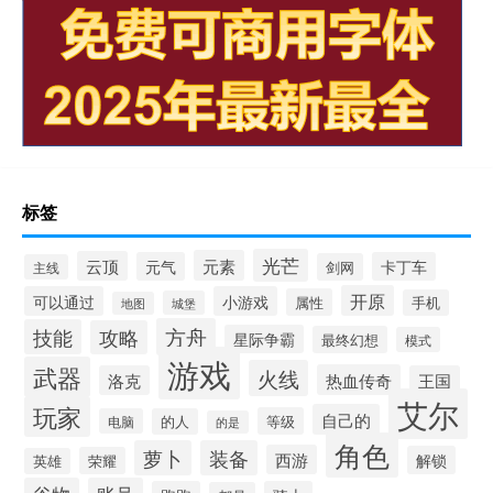
标签
光芒
元素
云顶
元气
卡丁车
剑网
主线
开原
可以通过
小游戏
属性
手机
城堡
地图
方舟
技能
攻略
星际争霸
最终幻想
模式
游戏
武器
火线
热血传奇
洛克
王国
艾尔
玩家
自己的
等级
电脑
的人
的是
角色
萝卜
装备
西游
解锁
荣耀
英雄