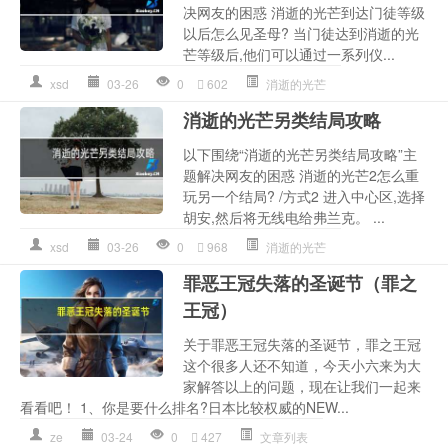
决网友的困惑 消逝的光芒到达门徒等级
以后怎么见圣母? 当门徒达到消逝的光
芒等级后,他们可以通过一系列仪...
xsd
03-26
0
602
消逝的光芒
消逝的光芒另类结局攻略
以下围绕“消逝的光芒另类结局攻略”主
题解决网友的困惑 消逝的光芒2怎么重
玩另一个结局? /方式2 进入中心区,选择
胡安,然后将无线电给弗兰克。 ...
xsd
03-26
0
968
消逝的光芒
罪恶王冠失落的圣诞节（罪之
王冠）
关于罪恶王冠失落的圣诞节，罪之王冠
这个很多人还不知道，今天小六来为大
家解答以上的问题，现在让我们一起来
看看吧！ 1、你是要什么排名?日本比较权威的NEW...
ze
03-24
0
427
文章列表