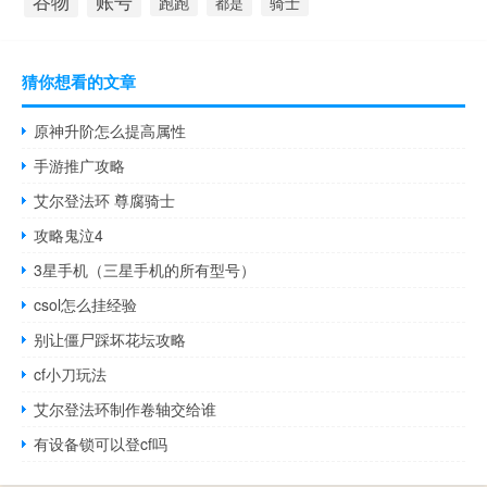
谷物
账号
跑跑
骑士
都是
猜你想看的文章
原神升阶怎么提高属性
手游推广攻略
艾尔登法环 尊腐骑士
攻略鬼泣4
3星手机（三星手机的所有型号）
csol怎么挂经验
别让僵尸踩坏花坛攻略
cf小刀玩法
艾尔登法环制作卷轴交给谁
有设备锁可以登cf吗