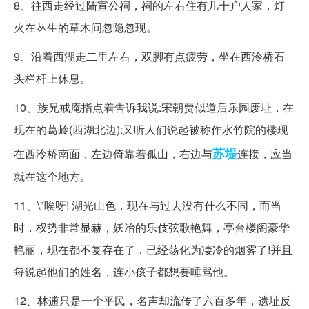
8、往西走经过陆宣公祠，祠的左右住有几十户人家，灯
火在丛生的草木间忽隐忽现。
9、沿着西湖走二里左右，双脚有点疲劳，坐在西泠桥石
头栏杆上休息。
10、族兄戒庵指点着告诉我说:宋朝贾似道后乐园废址，在
现在的葛岭(西湖北边):又听人们说起被称作水竹院的楼现
苏堤
在西泠桥南面，左边倚靠着孤山，右边与
连接，应当
就在这个地方。
11、\"唉呀! 湖光山色，现在与过去没有什么不同，而当
时，权势非常显赫，妖冶的乐伎弦歌艳舞，亭台楼阁豪华
艳丽，现在都不复存在了，已经荡化为凄冷的烟雾了!并且
每说起他们的姓名，连小孩子都想要唾骂他。
12、林逋只是一个平民，名声却流传了六百多年，遗址反