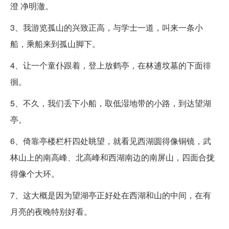
澄 净明澈。
3、我游览孤山的兴致正高，与学士一道，叫来一条小
船，乘船来到孤山脚下。
4、让一个童仆跟着，登上放鹤亭，在林逋坟墓的下面徘
徊。
5、不久，我们丢下小船，取低湿地带的小路，到达望湖
亭。
6、倚靠亭楼栏杆四处眺望，就看见西湖圆得像铜镜，武
林山上的南高峰、北高峰和西湖南边的南屏山，四面合拢
得像个大环。
7、这大概是因为望湖亭正好处在西湖和山的中间，在有
月亮的夜晚特别好看。