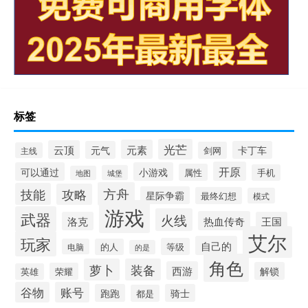
标签
光芒
元素
云顶
元气
卡丁车
剑网
主线
开原
可以通过
小游戏
属性
手机
城堡
地图
方舟
技能
攻略
星际争霸
最终幻想
模式
游戏
武器
火线
热血传奇
洛克
王国
艾尔
玩家
自己的
等级
电脑
的人
的是
角色
萝卜
装备
西游
解锁
荣耀
英雄
谷物
账号
跑跑
骑士
都是