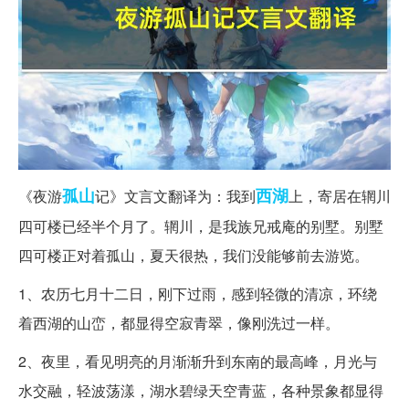
孤山
西湖
《夜游
记》文言文翻译为：我到
上，寄居在辋川
四可楼已经半个月了。辋川，是我族兄戒庵的别墅。别墅
四可楼正对着孤山，夏天很热，我们没能够前去游览。
1、农历七月十二日，刚下过雨，感到轻微的清凉，环绕
着西湖的山峦，都显得空寂青翠，像刚洗过一样。
2、夜里，看见明亮的月渐渐升到东南的最高峰，月光与
水交融，轻波荡漾，湖水碧绿天空青蓝，各种景象都显得