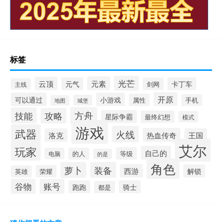
标签
光芒
元素
云顶
元气
卡丁车
剑网
主线
开原
可以通过
小游戏
属性
手机
城堡
地图
方舟
技能
攻略
星际争霸
最终幻想
模式
游戏
武器
火线
热血传奇
洛克
王国
艾尔
玩家
自己的
等级
电脑
的人
的是
角色
萝卜
装备
西游
解锁
荣耀
英雄
谷物
账号
跑跑
骑士
都是