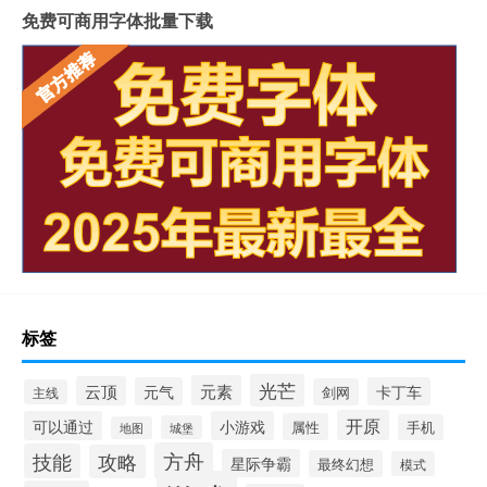
免费可商用字体批量下载
标签
光芒
元素
云顶
元气
卡丁车
剑网
主线
开原
可以通过
小游戏
属性
手机
城堡
地图
方舟
技能
攻略
星际争霸
最终幻想
模式