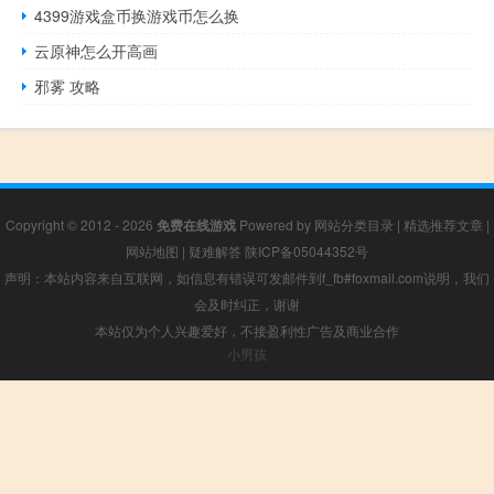
4399游戏盒币换游戏币怎么换
云原神怎么开高画
邪雾 攻略
Copyright © 2012 - 2026
免费在线游戏
Powered by
网站分类目录
|
精选推荐文章
|
网站地图
|
疑难解答
陕ICP备05044352号
声明：本站内容来自互联网，如信息有错误可发邮件到f_fb#foxmail.com说明，我们
会及时纠正，谢谢
本站仅为个人兴趣爱好，不接盈利性广告及商业合作
小男孩