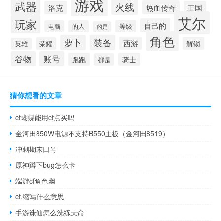
游戏
武器
火线
热血传奇
洛克
王国
艾尔
玩家
自己的
等级
电脑
的人
的是
角色
萝卜
装备
西游
解锁
荣耀
英雄
谷物
账号
跑跑
骑士
都是
猜你想看的文章
cf蝴蝶能用cf点买吗
金河田850W电源不支持B550主板（金河田8519）
冲刺期末口号
原神蹲下bug怎么卡
端游cf角色幽
cf.缩写什么意思
手游诛仙怎么洗练天命