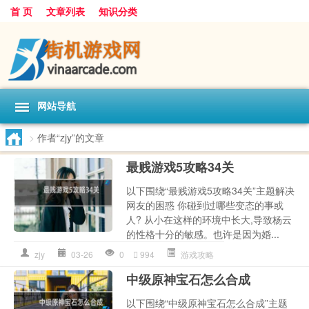
首 页
文章列表
知识分类
网站导航
>
作者“zjy”的文章
最贱游戏5攻略34关
以下围绕“最贱游戏5攻略34关”主题解决
网友的困惑 你碰到过哪些变态的事或
人? 从小在这样的环境中长大,导致杨云
的性格十分的敏感。也许是因为婚...
zjy
03-26
0
994
游戏攻略
中级原神宝石怎么合成
以下围绕“中级原神宝石怎么合成”主题