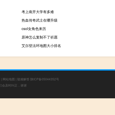
考上南开大学有多难
热血传奇武士在哪升级
csol女角色来历
原神怎么复制不了祈愿
艾尔登法环地图大小排名
章
|
网站地图
|
疑难解答
陕ICP备05044352号
，我们会及时纠正，谢谢