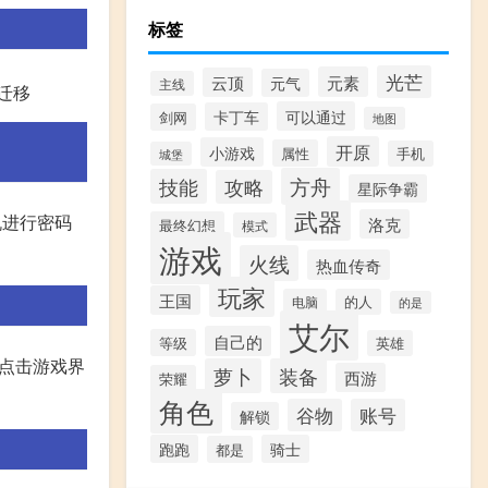
标签
光芒
元素
云顶
元气
主线
迁移
可以通过
卡丁车
剑网
地图
开原
小游戏
属性
手机
城堡
方舟
技能
攻略
星际争霸
武器
机进行密码
洛克
最终幻想
模式
游戏
火线
热血传奇
玩家
王国
电脑
的人
的是
艾尔
自己的
等级
英雄
 点击游戏界
萝卜
装备
西游
荣耀
角色
谷物
账号
解锁
跑跑
骑士
都是