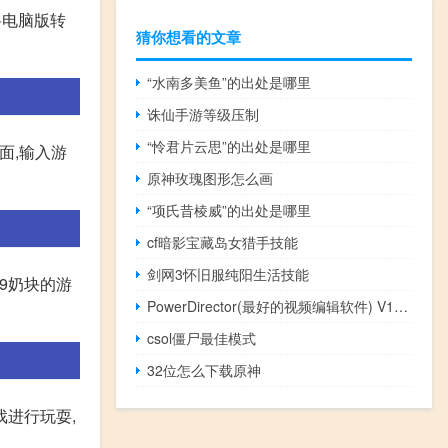
将电脑版转
猜你想看的文章
“水南多美鱼”的出处是哪里
诛仙手游等级压制
“怜君片云思”的出处是哪里
面,输入游
原神玫瑰图形怎么画
“项氏昔棱威”的出处是哪里
cf暗影宝藏岛女猎手技能
剑网3怀旧服纯阳生活技能
9奶块的游
PowerDirector(最好的视频编辑软件) V13.0 官方版（PowerDirector(最好的视频编辑软件) V13.0 官方版功能简介）
csol僵尸最佳模式
32位怎么下载原神
戏进行玩耍,