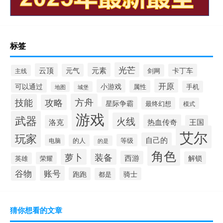
标签
光芒
元素
云顶
元气
卡丁车
剑网
主线
开原
可以通过
小游戏
属性
手机
城堡
地图
方舟
技能
攻略
星际争霸
最终幻想
模式
游戏
武器
火线
热血传奇
洛克
王国
艾尔
玩家
自己的
等级
电脑
的人
的是
角色
萝卜
装备
西游
解锁
荣耀
英雄
谷物
账号
跑跑
骑士
都是
猜你想看的文章