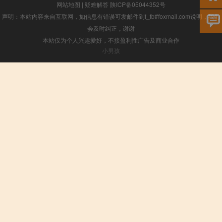
网站地图
|
疑难解答
陕ICP备05044352号
声明：本站内容来自互联网，如信息有错误可发邮件到f_fb#foxmail.com说明，我们
会及时纠正，谢谢
本站仅为个人兴趣爱好，不接盈利性广告及商业合作
小男孩