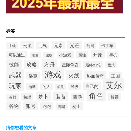
标签
光芒
元素
云顶
元气
卡丁车
剑网
主线
开原
可以通过
小游戏
属性
手机
城堡
地图
方舟
技能
攻略
星际争霸
最终幻想
模式
游戏
武器
火线
热血传奇
洛克
王国
艾尔
玩家
自己的
等级
电脑
的人
的是
角色
萝卜
装备
西游
解锁
荣耀
英雄
谷物
账号
跑跑
骑士
都是
猜你想看的文章