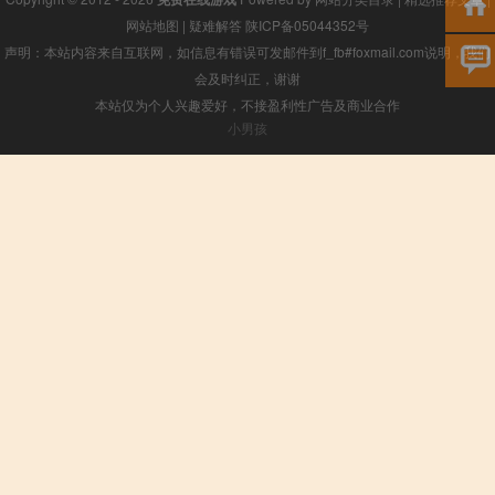
网站地图
|
疑难解答
陕ICP备05044352号
声明：本站内容来自互联网，如信息有错误可发邮件到f_fb#foxmail.com说明，我们
会及时纠正，谢谢
本站仅为个人兴趣爱好，不接盈利性广告及商业合作
小男孩