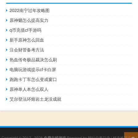
2022南宁过年攻略图
原神魈怎么提高实力
q币充值cf手游吗
新手原神怎么回血
注会财管备考方法
热血传奇极品裁决怎么刷
电脑玩游戏提示cf卡白屏
跑跑卡丁车怎么变成窗口
原神单人本怎么双人
艾尔登法环熔岩土龙没成就
Copyright © 2012 - 2026
免费在线游戏
Powered by
网站分类目录
|
精选推荐文章
|