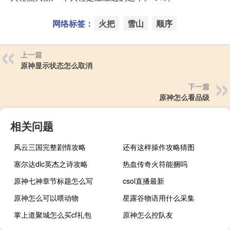
网络标签：
火把
雪山
顺序
上一篇
原神显示状态怎么取消
下一篇
原神怎么看品级
相关问题
风云三国完整剧情攻略
还有这样操作攻略猜图
塞尔达dlc英杰之诗攻略
热血传奇火符能捆吗
原神七神章节标题怎么写
csol直播最新
原神怎么可以喂动物
星露谷物语用什么采集
掌上道聚城怎么买cf礼包
原神怎么控队友