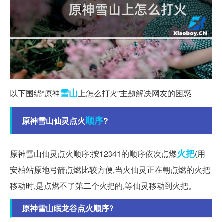
雪山
以下围绕“原神
上怎么打火”主题解决网友的困惑
顺序
原神雪山仙灵点火
?
火把
原神雪山仙灵点火顺序:按12341的顺序依次点燃
(用
安柏站原地弓箭点燃比较方便,当火仙灵正在朝点燃的火把
移动时,是点燃不了第二个火把的,等仙灵移动到火把。
原神雪山眠龙谷点火顺序?