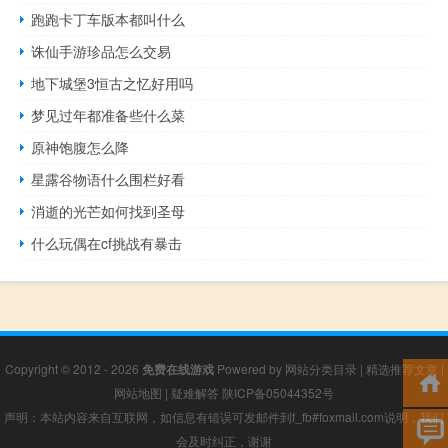
跑跑卡丁车版本都叫什么
诛仙手游珍品怎么交易
地下城堡3恒古之忆好用吗
梦见过年都准备些什么菜
原神饱腹怎么降
星露谷物语什么围栏好看
消逝的光芒如何找到圣母
什么玩偶在cf挑战有暴击
Copyright © 2012 - 2026
免费在线游戏
Powered by
网站分类目录
|
精选推荐文章
|
网站地图
|
疑难解答
陕ICP备05044352号
声明：本站内容来自互联网，如信息有错误可发邮件到f_fb#foxmail.com说明，我们
会及时纠正，谢谢