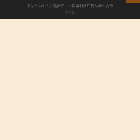
本站仅为个人兴趣爱好，不接盈利性广告及商业合作
小男孩