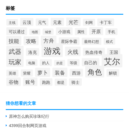
标签
光芒
元素
云顶
元气
卡丁车
剑网
主线
开原
可以通过
小游戏
属性
手机
城堡
地图
方舟
技能
攻略
星际争霸
最终幻想
模式
游戏
武器
火线
热血传奇
洛克
王国
艾尔
玩家
自己的
等级
电脑
的人
的是
角色
萝卜
装备
西游
解锁
荣耀
英雄
谷物
账号
跑跑
骑士
都是
猜你想看的文章
原神怎么购买珍珠纪行
4399回合制网页游戏