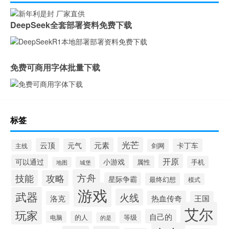
DeepSeek全套部署资料免费下载
免费可商用字体批量下载
标签
光芒
元素
云顶
元气
卡丁车
剑网
主线
开原
可以通过
小游戏
属性
手机
城堡
地图
方舟
技能
攻略
星际争霸
最终幻想
模式
游戏
武器
火线
热血传奇
洛克
王国
艾尔
玩家
自己的
等级
电脑
的人
的是