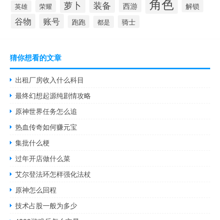
角色
萝卜
装备
西游
解锁
荣耀
英雄
谷物
账号
跑跑
骑士
都是
猜你想看的文章
出租厂房收入什么科目
最终幻想起源纯剧情攻略
原神世界任务怎么追
热血传奇如何赚元宝
集批什么梗
过年开店做什么菜
艾尔登法环怎样强化法杖
原神怎么回程
技术占股一般为多少