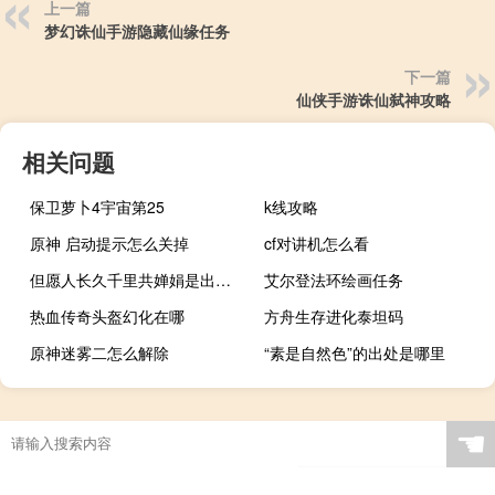
上一篇
梦幻诛仙手游隐藏仙缘任务
下一篇
仙侠手游诛仙弑神攻略
相关问题
保卫萝卜4宇宙第25
k线攻略
原神 启动提示怎么关掉
cf对讲机怎么看
但愿人长久千里共婵娟是出自哪首诗（但愿人长久千里共婵娟是什么意思的全诗）
艾尔登法环绘画任务
热血传奇头盔幻化在哪
方舟生存进化泰坦码
原神迷雾二怎么解除
“素是自然色”的出处是哪里
☚