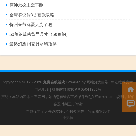
原神怎么上窜下跳
金庸群侠传3古墓派攻略
忻州春节鸡蛋太贵了吧
50角钢规格型号尺寸（50角钢）
最终幻想14家具材料攻略
Copyright © 2012 - 2026
免费在线游戏
Powered by
网站分类目录
|
精选推荐文章
|
网站地图
|
疑难解答
陕ICP备05044352号
声明：本站内容来自互联网，如信息有错误可发邮件到f_fb#foxmail.com说明，我们
会及时纠正，谢谢
本站仅为个人兴趣爱好，不接盈利性广告及商业合作
小男孩