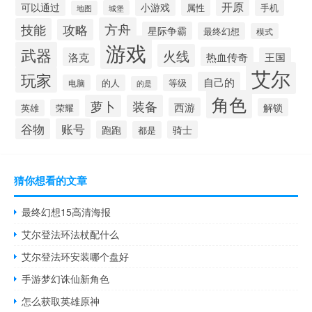
开原
可以通过
小游戏
属性
手机
城堡
地图
方舟
技能
攻略
星际争霸
最终幻想
模式
游戏
武器
火线
热血传奇
洛克
王国
艾尔
玩家
自己的
等级
电脑
的人
的是
角色
萝卜
装备
西游
解锁
荣耀
英雄
谷物
账号
跑跑
骑士
都是
猜你想看的文章
最终幻想15高清海报
艾尔登法环法杖配什么
艾尔登法环安装哪个盘好
手游梦幻诛仙新角色
怎么获取英雄原神