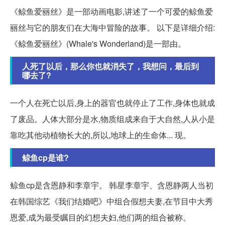
《鲸鱼爱丽丝》是一部动画电影,讲述了一个可爱的鲸鱼爱
丽丝与它的朋友们在大海中冒险的故事。 以下是详细介绍:
《鲸鱼爱丽丝》(Whale's Wonderland)是一部由。
人死了以后，那么你也就消失了，我想问，最后到
哪去了?
一个人在死亡以后,身上的器官也就停止了工作,身体也就成
了废品。人体大部分是水,物质组成来自于大自然,人从小是
靠吃其他动植物长大的,所以,地球上的生命体... 现。
鲸鱼cp是谁?
鲸鱼cp是含恩静和李章宇。 韩星李章宇、含恩静两人当初
在韩国综艺《我们结婚吧》中组合假想夫妻,在节目中大秀
恩爱,成为最受瞩目的幻想夫妇,他们两的组合被称。