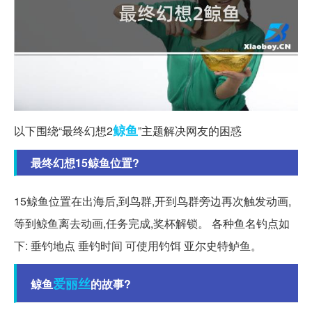
鲸鱼
以下围绕“最终幻想2
”主题解决网友的困惑
最终幻想15鲸鱼位置?
15鲸鱼位置在出海后,到鸟群,开到鸟群旁边再次触发动画,
等到鲸鱼离去动画,任务完成,奖杯解锁。 各种鱼名钓点如
下: 垂钓地点 垂钓时间 可使用钓饵 亚尔史特鲈鱼。
爱丽丝
鲸鱼
的故事?