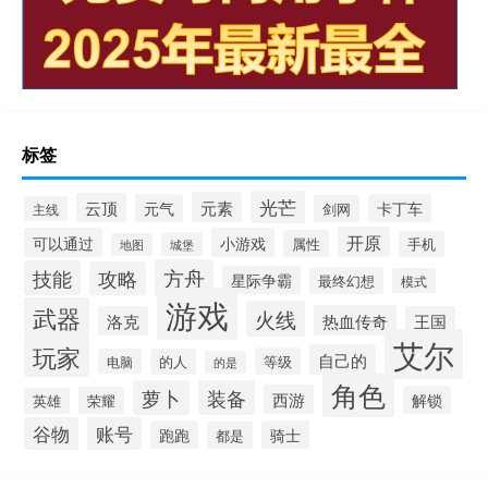
标签
光芒
元素
云顶
元气
卡丁车
剑网
主线
开原
可以通过
小游戏
属性
手机
城堡
地图
方舟
技能
攻略
星际争霸
最终幻想
模式
游戏
武器
火线
热血传奇
洛克
王国
艾尔
玩家
自己的
等级
电脑
的人
的是
角色
萝卜
装备
西游
解锁
荣耀
英雄
谷物
账号
跑跑
骑士
都是