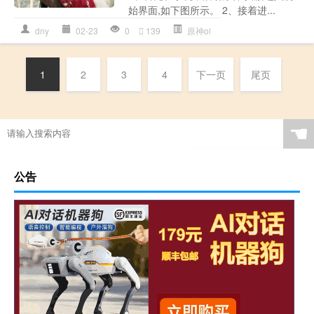
始界面,如下图所示。 2、接着进...
dny
02-23
0
139
原神ol
1
2
3
4
下一页
尾页
☚
公告