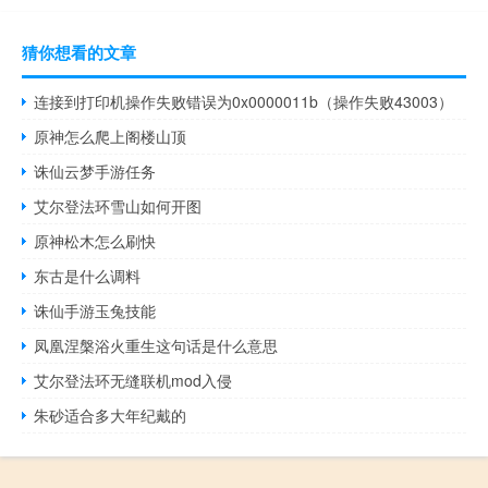
猜你想看的文章
连接到打印机操作失败错误为0x0000011b（操作失败43003）
原神怎么爬上阁楼山顶
诛仙云梦手游任务
艾尔登法环雪山如何开图
原神松木怎么刷快
东古是什么调料
诛仙手游玉兔技能
凤凰涅槃浴火重生这句话是什么意思
艾尔登法环无缝联机mod入侵
朱砂适合多大年纪戴的