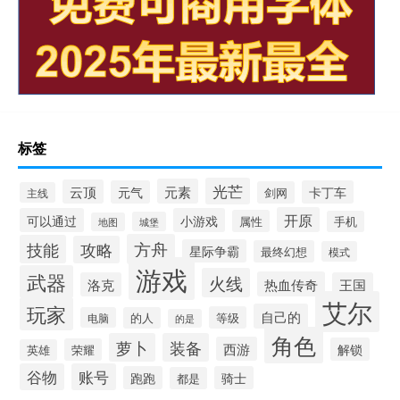
标签
光芒
元素
云顶
元气
卡丁车
剑网
主线
开原
可以通过
小游戏
属性
手机
城堡
地图
方舟
技能
攻略
星际争霸
最终幻想
模式
游戏
武器
火线
热血传奇
洛克
王国
艾尔
玩家
自己的
等级
电脑
的人
的是
角色
萝卜
装备
西游
解锁
荣耀
英雄
谷物
账号
跑跑
骑士
都是