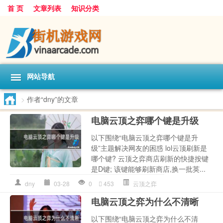
首 页
文章列表
知识分类
网站导航
>
作者“dny”的文章
电脑云顶之弈哪个键是升级
以下围绕“电脑云顶之弈哪个键是升
级”主题解决网友的困惑 lol云顶刷新是
哪个键? 云顶之弈商店刷新的快捷按键
是D键; 该键能够刷新商店,换一批英...
dny
03-28
0
453
云顶之弈
电脑云顶之弈为什么不清晰
以下围绕“电脑云顶之弈为什么不清