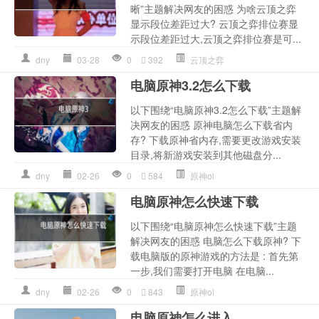
晰”主题解决网友的困惑 为啥云顶之弈
显示段位差距过大? 云顶之弈排位赛显
示段位差距过大,云顶之弈排位赛是可...
dny
03-28
0
392
云顶之弈
电脑原神3.2怎么下载
以下围绕“电脑原神3.2怎么下载”主题解
决网友的困惑 原神电脑怎么下载省内
存? 下载原神省内存,需要更改游戏安装
目录,将新游戏安装到其他磁盘分...
dny
02-26
0
584
原神ol
电脑原神怎么快速下载
以下围绕“电脑原神怎么快速下载”主题
解决网友的困惑 电脑怎么下载原神? 下
载电脑版的原神游戏的方法是 : 首先第
一步,我们需要打开电脑 在电脑...
dny
02-26
0
843
原神ol
电脑原神怎么进入