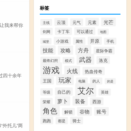
标签
光芒
元素
云顶
元气
主线
让我来帮你
可以通过
卡丁车
剑网
地图
开原
小游戏
属性
手机
城堡
方舟
技能
攻略
星际争霸
武器
洛克
最终幻想
模式
游戏
火线
热血传奇
过四十余年
玩家
王国
电脑
的人
的是
艾尔
自己的
等级
英雄
萝卜
装备
西游
荣耀
角色
谷物
账号
解锁
跑跑
骑士
都是
“外托儿”两