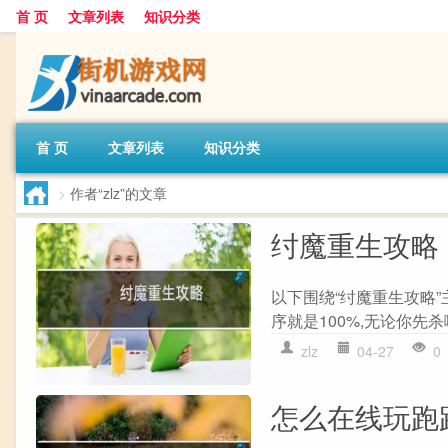
首 页
文章列表
知识分类
首 页
文章列表
知识分类
>
作者“zlz”的文章
纣魔重生攻略
以下围绕“纣魔重生攻略”
序就是100%,无论你先杀
zlz
04-27
0
怎么在线玩跑