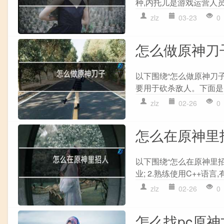
种,内托儿是游戏运营人员,
zlz
03-23
0
怎么做原神刀
以下围绕“怎么做原神刀子
要用于砍杀敌人。下面是关
zlz
02-26
0
怎么在原神里
以下围绕“怎么在原神里招
业; 2.熟练使用C++语言
zlz
02-26
0
怎么找pc原神