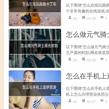
以下围绕“怎么在线玩跑
个非常有趣的在线游戏,你
zlz
03-29
0
怎么做元气骑
以下围绕“怎么做元气骑
又严肃的时刻,网名将是我
zlz
03-29
0
怎么在手机上
以下围绕“怎么在手机上
机上怎么办理营业执照公司企
zlz
03-27
0