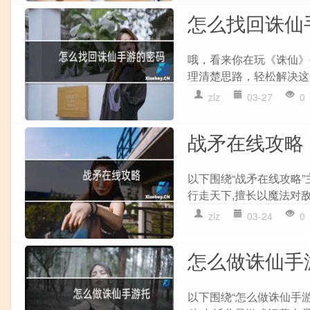
怎么找回诛仙
哦，看来你在玩《诛仙》
理清楚思路，轻松解决这个
zlz
03-27
0
战矛在线攻略
以下围绕“战矛在线攻略
行走天下,擅长以魔法对敌
zlz
03-24
0
怎么做诛仙手
以下围绕“怎么做诛仙手游