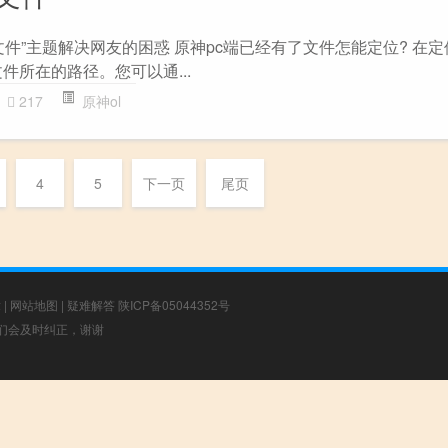
文件”主题解决网友的困惑 原神pc端已经有了文件怎能定位? 在定
件所在的路径。您可以通...
217
原神ol
4
5
下一页
尾页
章
|
网站地图
|
疑难解答
陕ICP备05044352号
，我们会及时纠正，谢谢