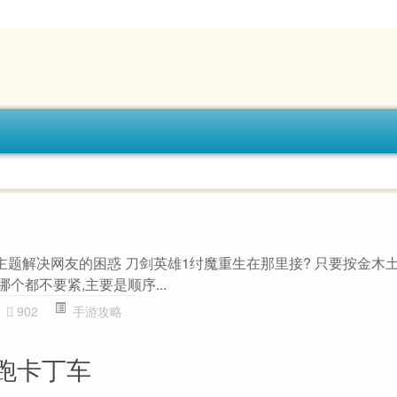
主题解决网友的困惑 刀剑英雄1纣魔重生在那里接? 只要按金木
哪个都不要紧,主要是顺序...
902
手游攻略
跑卡丁车