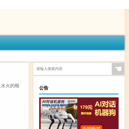
☚
土水火的顺
公告