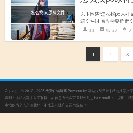
以下围绕“怎么找pc原神
端文件时,首先需要确定文
zlz
02-26
0
1
2
3
Copyright © 2012 - 2026
免费在线游戏
Powered by
网站分类目录
|
精选推荐文
声明：本站内容来自互联网，如信息有错误可发邮件到f_fb#foxmail.com说明
本站仅为个人兴趣爱好，不接盈利性广告及商业合作