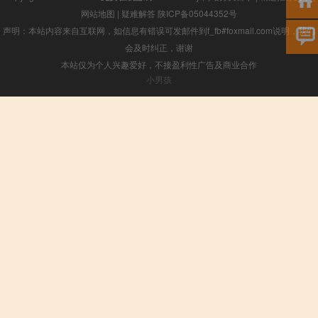
网站地图
|
疑难解答
陕ICP备05044352号
声明：本站内容来自互联网，如信息有错误可发邮件到f_fb#foxmail.com说明，我们
会及时纠正，谢谢
本站仅为个人兴趣爱好，不接盈利性广告及商业合作
小男孩