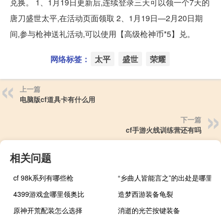
兑换。 1、1月19日更新后,连续登录三天可以领一个7天的
唐刀盛世太平,在活动页面领取 2、1月19日—2月20日期
间,参与枪神送礼活动,可以使用【高级枪神币*5】兑。
网络标签：
太平
盛世
荣耀
上一篇
电脑版cf道具卡有什么用
下一篇
cf手游火线训练营还有吗
相关问题
cf 98k系列有哪些枪
“乡曲人皆能言之”的出处是哪里
4399游戏盒哪里领奥比
造梦西游装备龟裂
原神开荒配装怎么选择
消逝的光芒按键装备