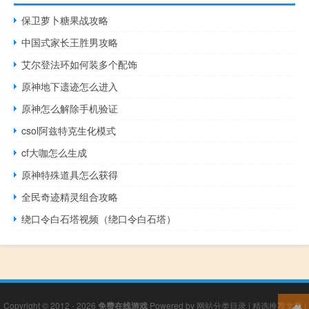
保卫萝卜糖果战攻略
中国式家长王胜男攻略
艾尔登法环如何装多个配饰
原神地下遗迹怎么进入
原神怎么解除手机验证
csol阿兹特克生化模式
cf大咖怎么生成
原神特殊道具怎么获得
全民奇迹精灵组合攻略
绕口令白石塔视频（绕口令白石塔）
Copyright © 2012 - 2026
免费在线游戏
Powered by
网站分类目录
|
精选推荐文章
|