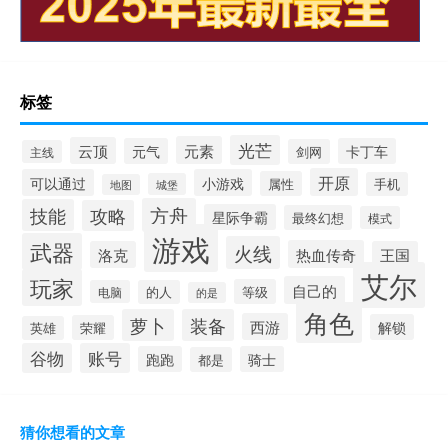
标签
光芒
元素
云顶
元气
卡丁车
剑网
主线
开原
可以通过
小游戏
属性
手机
城堡
地图
方舟
技能
攻略
星际争霸
最终幻想
模式
游戏
武器
火线
热血传奇
洛克
王国
艾尔
玩家
自己的
等级
电脑
的人
的是
角色
萝卜
装备
西游
解锁
荣耀
英雄
谷物
账号
跑跑
骑士
都是
猜你想看的文章