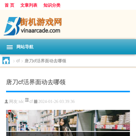
首 页
文章列表
知识分类
网站导航
>
cf
>
唐刀cf活界面动去哪领
唐刀cf活界面动去哪领
cf
网友:
tdc
2024-01-26 03:39:36