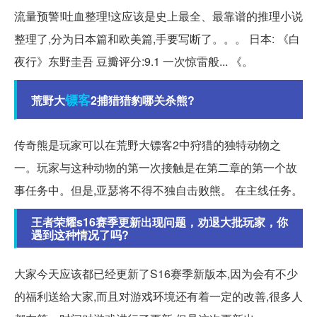
流量预警!吐血整理!这应该是史上最全、最靠谱的推理小说
整理了,分为日本篇和欧美篇,手要写断了。。。 日本: 《白
夜行》东野圭吾 豆瓣评分:9.1 一次惊雷般... 《。
镖客
荒野大
2捕猎猎豹哪关杀熊?
传奇熊是玩家可以在荒野大镖客2中狩猎的独特动物之
一。玩家与这种动物的第一次接触是在第二章的第一个故
事任务中。但是,亚瑟将不得不独自击败熊。 在主线任务。
王者荣耀s16赛季更新出现问题，劝退大批玩家，你
遇到这种情况了吗?
大家今天应该都已经更新了S16赛季新版本,因为会有不少
的福利送给大家,而且对游戏环境还有着一定的改善,很多人