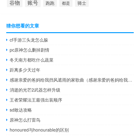
谷物
账号
跑跑
骑士
都是
猜你想看的文章
cf手游三头龙怎么躲
pc原神怎么删掉剧情
冬天南方都吃什么蔬菜
距离多少天过年
感谢亲爱的爸妈给我挡风遮雨的家歌曲（感谢亲爱的爸妈给我挡风遮雨的家）
消逝的光芒2武器怎样升级
王者荣耀法王最强出装顺序
sd敢达攻略
原神怎么打雷鸟
honoured与honourable的区别