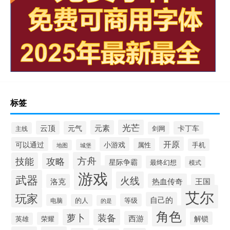
标签
光芒
元素
云顶
元气
卡丁车
剑网
主线
开原
可以通过
小游戏
属性
手机
城堡
地图
方舟
技能
攻略
星际争霸
最终幻想
模式
游戏
武器
火线
热血传奇
洛克
王国
艾尔
玩家
自己的
等级
电脑
的人
的是
角色
萝卜
装备
西游
解锁
荣耀
英雄