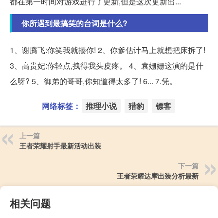
都在第一时间对游戏进行了更新,但是这次更新出...
你所遇到最搞笑的台词是什么?
1、谢腾飞:你笑我就揍你! 2、你爹估计马上就想把床拆了!
3、高贵妃:你轻点,拽得我头皮疼。 4、袁姗姗这演的是什
么呀? 5、御弟的哥哥,你知道得太多了! 6... 7.凭。
网络标签：
推理小说
猎豹
镖客
上一篇
王者荣耀射手最新活动出装
下一篇
王者荣耀达摩出装分析最新
相关问题