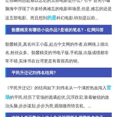
让你瞬间想起难以忘记的五部电影是什么? 引子 首先小编
脑海中浮现了许多经典难忘的电影和场景,但是,难忘的还是
的是
这五部电影。而且想到
科幻电影,特别是以前...
骷髅精灵有哪些小说作品?是谁的笔名? - 红网问答
骷髅精灵,真名叫王小磊,起点中文网的作者,在网络上很出
名,粉丝众多。骷髅精灵的书电子版,手机版,出版成绩都非
常不错,实体书在台湾更是有着很高的销。
平民升迁记刘伟名结局?
官
《平民升迁记》的结局如下:刘伟名从一个满腔热血闯入
场
的平民,经历了官场的诡谲起伏,沉浮跌宕,靠着敏锐的政
治头脑,步步谋划,步步为营,观细微而悟玄机、...