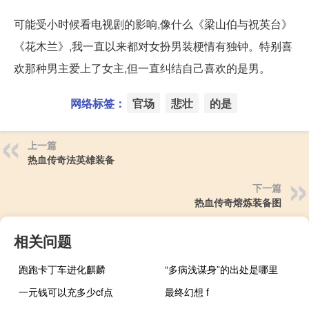
可能受小时候看电视剧的影响,像什么《梁山伯与祝英台》
《花木兰》,我一直以来都对女扮男装梗情有独钟。特别喜
欢那种男主爱上了女主,但一直纠结自己喜欢的是男。
网络标签：
官场
悲壮
的是
上一篇
热血传奇法英雄装备
下一篇
热血传奇熔炼装备图
相关问题
跑跑卡丁车进化麒麟
“多病浅谋身”的出处是哪里
一元钱可以充多少cf点
最终幻想 f