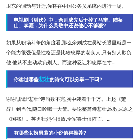
卫东的调动与升迁,你将在中国公务员系统内进行一场。
电视剧《潜伏》中，余则成先后干掉了马奎、陆桥
山、李涯，为什么吴敬中还说他心不够狠?
如果从职场斗争的角度看,那么余则成在吴站长眼里就是一
个能力很强但是性格还是比较忠厚的老实人,只有别人欺负
他,他从不主动欺负别人。而这种忍让和忠厚在寸...
悲壮
你读过哪些
的诗句可以分享一下吗?
谢谢诚邀!“悲壮”诗句数不完,胸中装着千千万。上起《楚
辞》到当代,随口吟哦一大筐。要论整篇诗悲壮,应数屈原之
《国殇》。英勇壮烈不惧敌,全军将士俱阵亡。...
有哪些女扮男装的小说值得推荐?