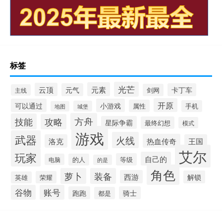
标签
光芒
元素
云顶
元气
卡丁车
剑网
主线
开原
可以通过
小游戏
属性
手机
城堡
地图
方舟
技能
攻略
星际争霸
最终幻想
模式
游戏
武器
火线
热血传奇
洛克
王国
艾尔
玩家
自己的
等级
电脑
的人
的是
角色
萝卜
装备
西游
解锁
荣耀
英雄
谷物
账号
跑跑
骑士
都是