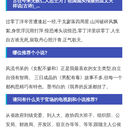
古往今来无数仁人志士为了祖国抛头颅撒热血文天
祥说(古诗)_...
过零丁洋辛苦遭逢起一经,干戈寥落四周星.山河破碎风飘
絮,身世浮沉雨打萍.惶恐滩头说惶恐,零丁洋里叹零丁.人生
自古谁无死,留取丹心照汗青.正气歌天。
哪位推荐个小说?
风流书呆的《女配不掺和》正是我最喜欢的女主类型,自立
自强有智商。 三日成晶的《男配有毒》故事不多,但每一个
都构思精巧有特色。墨书白的《我养的反派都挂了。
请问有什么关于官场的电视剧和小说推荐?
从省政府到镇党委、到人大、政协四大班子、组织部、公
安局、财政局、开发区、驻京办等等、等等;跟随主人公侯