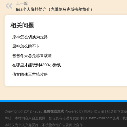
上一篇
lisa个人资料简介（内维尔马克斯韦尔简介）
相关问题
原神怎么切换为走路
原神怎么跳不卡
爸爸冬天总是感冒咳嗽
在哪里才能玩到4399小游戏
倩女幽魂三世镜攻略
Copyright © 2012 - 2026
免费在线游戏
Powered by
网站分类目录
|
精选推荐文
声明：本站内容来自互联网，如信息有错误可发邮件到f_fb#foxmail.com说明
本站仅为个人兴趣爱好，不接盈利性广告及商业合作