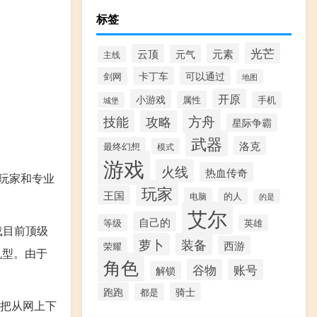
标签
光芒
元素
云顶
元气
主线
可以通过
卡丁车
剑网
地图
开原
小游戏
属性
手机
城堡
方舟
技能
攻略
星际争霸
武器
洛克
最终幻想
模式
游戏
火线
热血传奇
戏玩家和专业
玩家
王国
电脑
的人
的是
艾尔
自己的
等级
英雄
载目前顶级
萝卜
装备
西游
荣耀
机型。由于
角色
谷物
账号
解锁
跑跑
骑士
都是
以把从网上下