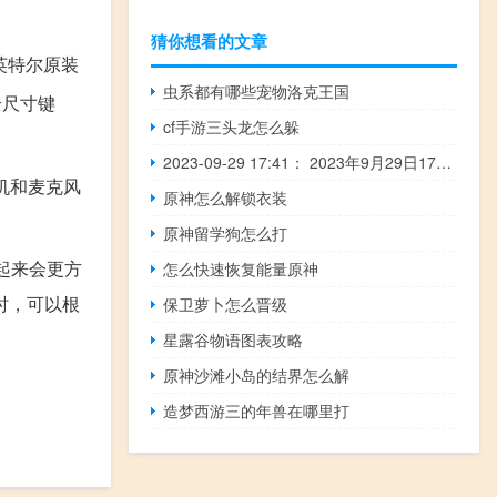
猜你想看的文章
，英特尔原装
虫系都有哪些宠物洛克王国
，全尺寸键
cf手游三头龙怎么躲
2023-09-29 17:41： 2023年9月29日17时30分，G2503南京绕城高速东南段由南京四桥往南京三桥方向87K过东善桥收费站2公里附近交通恢复通行。2023年9月29日17时30分，G25长深高速淮安段由杭州往连云港方向1846K离淮安南枢纽7公里附近发生1起事故，暂不影响通行，事故正在处理中。 ​​​
耳机和麦克风
原神怎么解锁衣装
原神留学狗怎么打
起来会更方
怎么快速恢复能量原神
时，可以根
保卫萝卜怎么晋级
星露谷物语图表攻略
原神沙滩小岛的结界怎么解
造梦西游三的年兽在哪里打