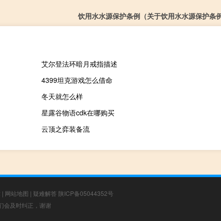
饮用水水源保护条例（关于饮用水水源保护条
艾尔登法环暗月戒指描述
4399坦克游戏怎么借命
冬天就怎么样
星露谷物语cdk在哪购买
云顶之弈装备流
章
|
网站地图
|
疑难解答
陕ICP备05044352号
，我们会及时纠正，谢谢