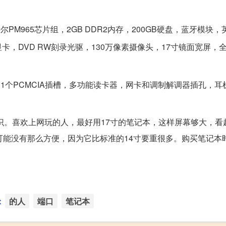
特尔PM965芯片组，2GB DDR2内存，200GB硬盘，蓝牙模块
M GT独立显卡，DVD RW刻录光驱，130万像素摄像头，17寸镜面宽屏
。
HDMI，1个PCMCIA插槽，多功能读卡器，网卡和调制解调器插孔，
知识。喜欢上网玩的人，最好用17寸的笔记本，这样屏幕够大，看
可能没有那么方便，因为它比标准的14寸要重很多。购买笔记本
：
的人
端口
笔记本