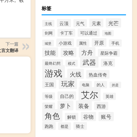
标签
光芒
元素
云顶
元气
主线
可以通过
卡丁车
剑网
地图
开原
小游戏
属性
手机
城堡
下一篇
文言文翻译
方舟
技能
攻略
星际争霸
武器
洛克
最终幻想
模式
游戏
火线
热血传奇
玩家
王国
电脑
的人
的是
艾尔
自己的
等级
英雄
萝卜
装备
西游
荣耀
角色
谷物
账号
解锁
跑跑
骑士
都是