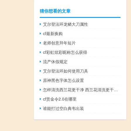
猜你想看的文章
艾尔登法环龙鳞大刀属性
cf最新换购
老师创意拜年短片
cf彩虹炫彩昵称怎么获得
流产休假规定
艾尔登法环如何使用刀具
原神黑色字体怎么设置
怎样清洗西兰花更干净 西兰花清洗更干净的方法
cf赏金令2.0在哪里
谁能打过空白典韦出装