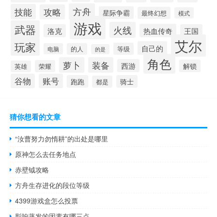
方舟
技能
攻略
星际争霸
最终幻想
模式
游戏
武器
火线
热血传奇
洛克
王国
艾尔
玩家
自己的
等级
电脑
的人
的是
角色
萝卜
装备
西游
解锁
荣耀
英雄
谷物
账号
跑跑
骑士
都是
猜你想看的文章
“汝曹努力勿惰耕”的出处是哪里
原神怎么去任务地点
赤壁钺攻略
方舟生存进化的段位等级
4399游戏盒怎么投票
影响蒸发的因素有哪三点