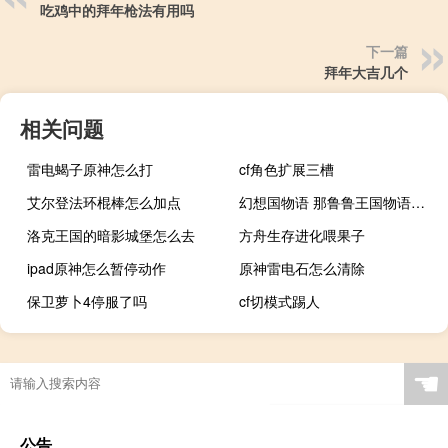
吃鸡中的拜年枪法有用吗
下一篇
拜年大吉几个
相关问题
雷电蝎子原神怎么打
cf角色扩展三槽
艾尔登法环棍棒怎么加点
幻想国物语 那鲁鲁王国物语攻略
洛克王国的暗影城堡怎么去
方舟生存进化喂果子
ipad原神怎么暂停动作
原神雷电石怎么清除
保卫萝卜4停服了吗
cf切模式踢人
☚
公告