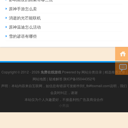
原神手游怎么卖
消逝的光芒能联机
原神温迪怎么活动
雪的谚语有哪些
Copyright © 2012 - 2026
免费在线游戏
Powered by
网站分类目录
|
精选推荐文章
|
网站地图
|
疑难解答
陕ICP备05044352号
声明：本站内容来自互联网，如信息有错误可发邮件到f_fb#foxmail.com说明，我们
会及时纠正，谢谢
本站仅为个人兴趣爱好，不接盈利性广告及商业合作
小男孩