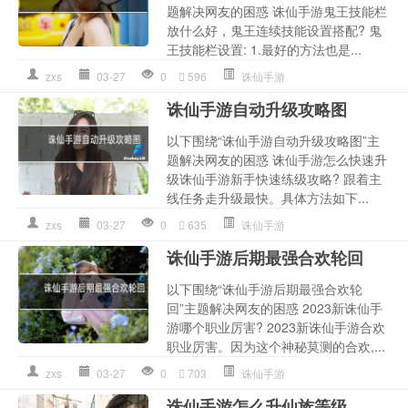
题解决网友的困惑 诛仙手游鬼王技能栏
放什么好，鬼王连续技能设置搭配? 鬼
王技能栏设置: 1.最好的方法也是...
zxs
03-27
0
596
诛仙手游
诛仙手游自动升级攻略图
以下围绕“诛仙手游自动升级攻略图”主
题解决网友的困惑 诛仙手游怎么快速升
级诛仙手游新手快速练级攻略? 跟着主
线任务走升级最快。具体方法如下...
zxs
03-27
0
635
诛仙手游
诛仙手游后期最强合欢轮回
以下围绕“诛仙手游后期最强合欢轮
回”主题解决网友的困惑 2023新诛仙手
游哪个职业厉害? 2023新诛仙手游合欢
职业厉害。因为这个神秘莫测的合欢,...
zxs
03-27
0
703
诛仙手游
诛仙手游怎么升仙族等级