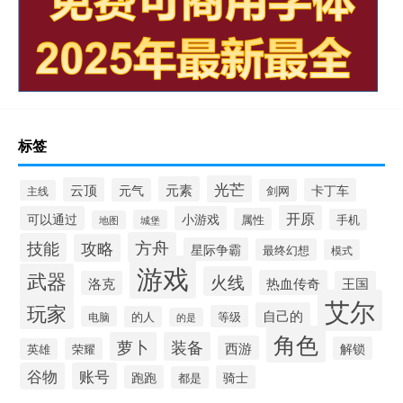
标签
光芒
元素
云顶
元气
卡丁车
剑网
主线
开原
可以通过
小游戏
属性
手机
城堡
地图
方舟
技能
攻略
星际争霸
最终幻想
模式
游戏
武器
火线
热血传奇
洛克
王国
艾尔
玩家
自己的
等级
电脑
的人
的是
角色
萝卜
装备
西游
解锁
荣耀
英雄
谷物
账号
跑跑
骑士
都是