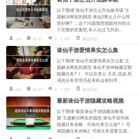
以下围绕“诛仙手游怎么升仙族等级”主
题解决网友的困惑 诛仙2青云入什么阵
营好啊? ....这个问题我想我能对你给出
个完整的答案吧,本人玩过飞升的...
zxs
03-27
0
767
诛仙手游
诛仙手游爱情果实怎么集
以下围绕“诛仙手游爱情果实怎么集”主
题解决网友的困惑 诛仙手游神秘藏宝图
隐藏任务? 1、可以在青云,天音,流波,死
泽的任务管理员处有机会接到寻...
zxs
03-27
0
227
诛仙手游
最新诛仙手游隐藏攻略视频
以下围绕“最新诛仙手游隐藏攻略视
频”主题解决网友的困惑 诛仙手游司南
隐藏任务攻略，司南任务怎么做? 1. 司
南隐藏任务攻略2. 司南任务需要完成...