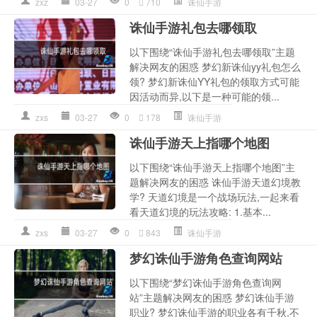
zxz
03-27
0
710
诛仙手游
诛仙手游礼包去哪领取
以下围绕“诛仙手游礼包去哪领取”主题
解决网友的困惑 梦幻新诛仙yy礼包怎么
领? 梦幻新诛仙YY礼包的领取方式可能
因活动而异,以下是一种可能的领...
zxs
03-27
0
178
诛仙手游
诛仙手游天上指哪个地图
以下围绕“诛仙手游天上指哪个地图”主
题解决网友的困惑 诛仙手游天道幻境教
学? 天道幻境是一个战场玩法,一起来看
看天道幻境的玩法攻略: 1.基本...
zxs
03-27
0
843
诛仙手游
梦幻诛仙手游角色查询网站
以下围绕“梦幻诛仙手游角色查询网
站”主题解决网友的困惑 梦幻诛仙手游
职业? 梦幻诛仙手游的职业各有千秋,不