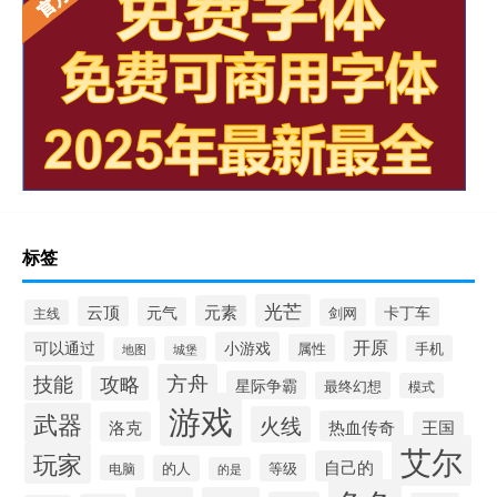
标签
光芒
元素
云顶
元气
卡丁车
剑网
主线
开原
可以通过
小游戏
属性
手机
城堡
地图
方舟
技能
攻略
星际争霸
最终幻想
模式
游戏
武器
火线
热血传奇
洛克
王国
艾尔
玩家
自己的
等级
电脑
的人
的是