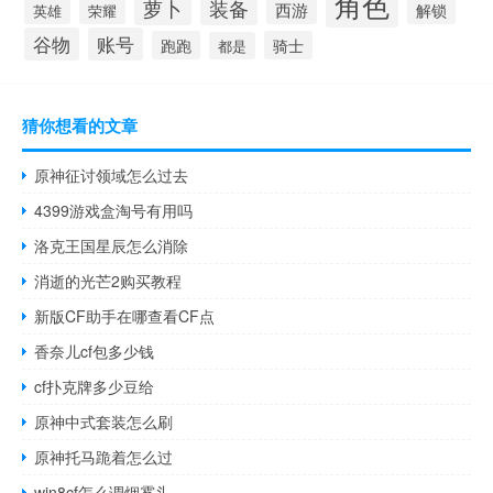
角色
萝卜
装备
西游
解锁
荣耀
英雄
谷物
账号
跑跑
骑士
都是
猜你想看的文章
原神征讨领域怎么过去
4399游戏盒淘号有用吗
洛克王国星辰怎么消除
消逝的光芒2购买教程
新版CF助手在哪查看CF点
香奈儿cf包多少钱
cf扑克牌多少豆给
原神中式套装怎么刷
原神托马跪着怎么过
win8cf怎么调烟雾头