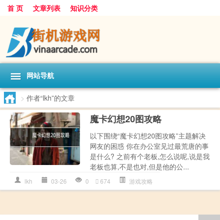
首 页
文章列表
知识分类
网站导航
>
作者“lkh”的文章
魔卡幻想20图攻略
以下围绕“魔卡幻想20图攻略”主题解决
网友的困惑 你在办公室见过最荒唐的事
是什么? 之前有个老板,怎么说呢,说是我
老板也算,不是也对,但是他的公...
lkh
03-26
0
674
游戏攻略