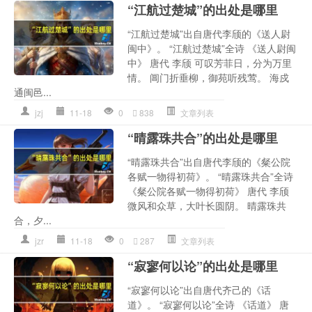
“江航过楚城”的出处是哪里
“江航过楚城”出自唐代李颀的《送人尉
闽中》。 “江航过楚城”全诗 《送人尉闽
中》 唐代 李颀 可叹芳菲日，分为万里
情。 阊门折垂柳，御苑听残莺。 海戍
通闽邑...
jzj
11-18
0
838
文章列表
“晴露珠共合”的出处是哪里
“晴露珠共合”出自唐代李颀的《粲公院
各赋一物得初荷》。 “晴露珠共合”全诗
《粲公院各赋一物得初荷》 唐代 李颀
微风和众草，大叶长圆阴。 晴露珠共
合，夕...
jzr
11-18
0
287
文章列表
“寂寥何以论”的出处是哪里
“寂寥何以论”出自唐代齐己的《话
道》。 “寂寥何以论”全诗 《话道》 唐