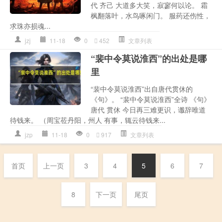
代 齐己 大道多大笑，寂寥何以论。 霜
枫翻落叶，水鸟啄闲门。 服药还伤性，
求珠亦损魂...
jzj
11-18
0
452
文章列表
“裴中令莫说淮西”的出处是哪
里
“裴中令莫说淮西”出自唐代贯休的
《句》。 “裴中令莫说淮西”全诗 《句》
唐代 贯休 今日再三难更识，谶辞唯道
待钱来。 （周宝莅丹阳，州人 有事，辄云待钱来...
jzp
11-18
0
917
文章列表
首页
上一页
3
4
5
6
7
8
下一页
尾页