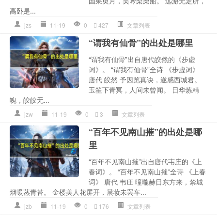
国茱萸月，吴吟梨栗船。 远游无定所，
高卧是...
jzs
11-19
0
427
文章列表
“谓我有仙骨”的出处是哪里
“谓我有仙骨”出自唐代皎然的《步虚
词》。 “谓我有仙骨”全诗 《步虚词》
唐代 皎然 予因览真诀，遂感西城君。
玉笙下青冥，人间未曾闻。 日华炼精
魄，皎皎无...
jzw
11-19
0
3
文章列表
“百年不见南山摧”的出处是哪
里
“百年不见南山摧”出自唐代韦庄的《上
春词》。 “百年不见南山摧”全诗 《上春
词》 唐代 韦庄 曈曨赫日东方来，禁城
烟暖蒸青苔。 金楼美人花屏开，晨妆未罢车...
jzb
11-19
0
176
文章列表