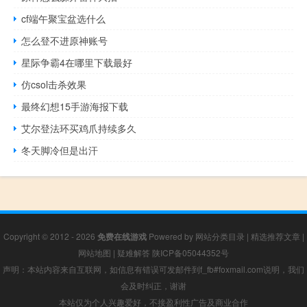
cf端午聚宝盆选什么
怎么登不进原神账号
星际争霸4在哪里下载最好
仿csol击杀效果
最终幻想15手游海报下载
艾尔登法环买鸡爪持续多久
冬天脚冷但是出汗
Copyright © 2012 - 2026
免费在线游戏
Powered by
网站分类目录
|
精选推荐文章
|
网站地图
|
疑难解答
陕ICP备05044352号
声明：本站内容来自互联网，如信息有错误可发邮件到f_fb#foxmail.com说明，我们
会及时纠正，谢谢
本站仅为个人兴趣爱好，不接盈利性广告及商业合作