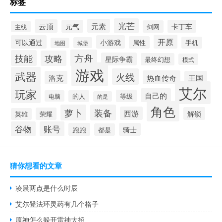
标签
光芒
元素
云顶
元气
卡丁车
剑网
主线
开原
可以通过
小游戏
属性
手机
城堡
地图
方舟
技能
攻略
星际争霸
最终幻想
模式
游戏
武器
火线
热血传奇
洛克
王国
艾尔
玩家
自己的
等级
电脑
的人
的是
角色
萝卜
装备
西游
解锁
荣耀
英雄
谷物
账号
跑跑
骑士
都是
猜你想看的文章
凌晨两点是什么时辰
艾尔登法环灵药有几个格子
原神怎么躲开雷神大招