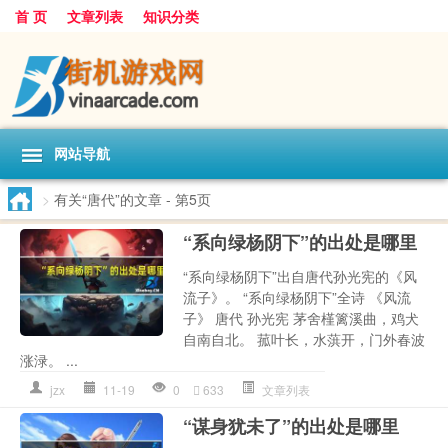
首 页
文章列表
知识分类
网站导航
>
有关“唐代”的文章
- 第5页
“系向绿杨阴下”的出处是哪里
“系向绿杨阴下”出自唐代孙光宪的《风
流子》。 “系向绿杨阴下”全诗 《风流
子》 唐代 孙光宪 茅舍槿篱溪曲，鸡犬
自南自北。 菰叶长，水葓开，门外春波
涨渌。 ...
jzx
11-19
0
633
文章列表
“谋身犹未了”的出处是哪里