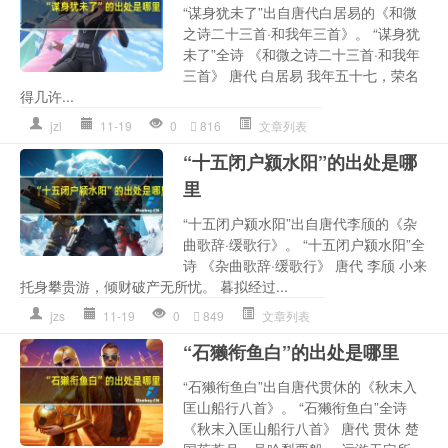
“谋身犹未了”出自唐代白居易的《和微
之诗二十三首·和我年三首》。 “谋身犹
未了”全诗 《和微之诗二十三首·和我年
三首》 唐代 白居易 我年五十七，荣名
得几许...
jzl
11-19
0
816
文章列表
“十五闭户颍水阳”的出处是哪
里
“十五闭户颍水阳”出自唐代李颀的《杂
曲歌辞·缓歌行》。 “十五闭户颍水阳”全
诗 《杂曲歌辞·缓歌行》 唐代 李颀 小来
托身攀贵游，倾财破产无所忧。 暮拟经过...
jzs
11-19
0
849
文章列表
“石獭衔鱼白”的出处是哪里
“石獭衔鱼白”出自唐代贯休的《秋末入
匡山船行八首》。 “石獭衔鱼白”全诗
《秋末入匡山船行八首》 唐代 贯休 楚