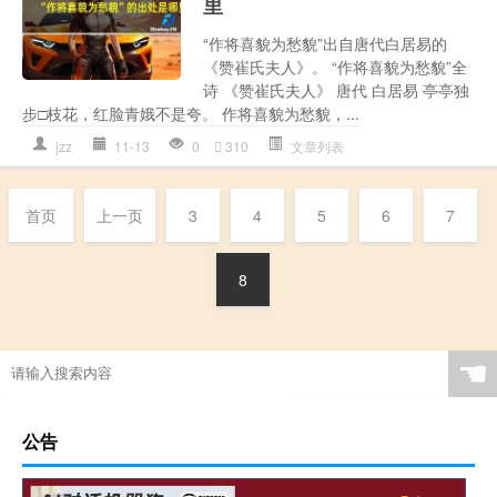
里
“作将喜貌为愁貌”出自唐代白居易的
《赞崔氏夫人》。 “作将喜貌为愁貌”全
诗 《赞崔氏夫人》 唐代 白居易 亭亭独
步□枝花，红脸青娥不是夸。 作将喜貌为愁貌，...
jzz
11-13
0
310
文章列表
首页
上一页
3
4
5
6
7
8
☚
公告