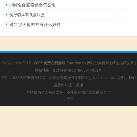
cf周瑜百宝箱钥匙怎么用
兔子跳4399游戏盒
过年那天抢财神有什么好处
Copyright © 2012 - 2026
免费在线游戏
Powered by
网站分类目录
|
精选推荐文章
|
网站地图
|
疑难解答
陕ICP备05044352号
声明：本站内容来自互联网，如信息有错误可发邮件到f_fb#foxmail.com说明，我们
会及时纠正，谢谢
本站仅为个人兴趣爱好，不接盈利性广告及商业合作
小男孩