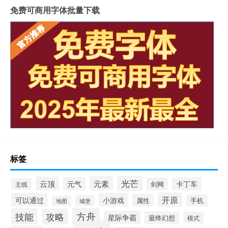
免费可商用字体批量下载
标签
光芒
元素
云顶
元气
卡丁车
剑网
主线
开原
可以通过
小游戏
属性
手机
城堡
地图
方舟
技能
攻略
星际争霸
最终幻想
模式