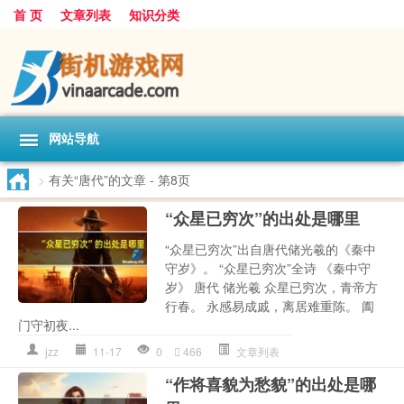
首 页
文章列表
知识分类
网站导航
>
有关“唐代”的文章
- 第8页
“众星已穷次”的出处是哪里
“众星已穷次”出自唐代储光羲的《秦中
守岁》。 “众星已穷次”全诗 《秦中守
岁》 唐代 储光羲 众星已穷次，青帝方
行春。 永感易成戚，离居难重陈。 阖
门守初夜...
jzz
11-17
0
466
文章列表
“作将喜貌为愁貌”的出处是哪