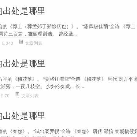
的出处是哪里
愈的《荐士（荐孟郊于郑馀庆也）》。 “霜风破佳菊”全诗 《荐
周诗三百篇，雅丽理训诰。 曾经圣...
343
文章列表
的出处是哪里
方平的《梅花落》。 “莫将辽海雪”全诗 《梅花落》 唐代 刘方平 
渐落，一夜几枝空。 少妇今如此，长...
70
文章列表
的出处是哪里
愔的《春怨》。 “试出褰罗幌”全诗 《春怨》 唐代 郑愔 春朝物