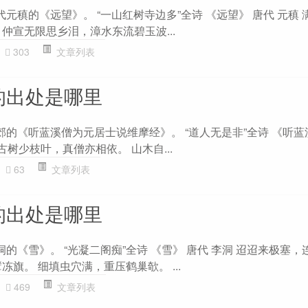
代元稹的《远望》。 “一山红树寺边多”全诗 《远望》 唐代 元稹
仲宣无限思乡泪，漳水东流碧玉波...
303
文章列表
的出处是哪里
郊的《听蓝溪僧为元居士说维摩经》。 “道人无是非”全诗 《听
古树少枝叶，真僧亦相依。 山木自...
63
文章列表
的出处是哪里
洞的《雪》。 “光凝二阁痴”全诗 《雪》 唐代 李洞 迢迢来极塞，
冻旗。 细填虫穴满，重压鹤巢欹。 ...
469
文章列表