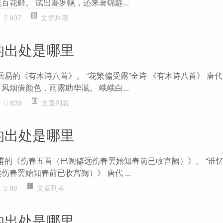
百花鲜。 试出褰罗幌，还来著锦筵...
607
文章列表
的出处是哪里
居易的《有木诗八首》。 “花繁偏受露”全诗 《有木诗八首》 唐代
风烟借颜色，雨露助华滋。 峨峨白...
839
文章列表
的出处是哪里
杜甫的《伤春五首（巴阆僻远伤春罢始知春前已收宫阙）》。 “谁忆
伤春罢始知春前已收宫阙）》 唐代 ...
86
文章列表
的出处是哪里