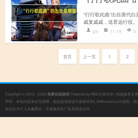
“行行歌此曲”出自唐代白
戚复戚戚，送君远行役。 
jzx
11-19
0
首页
上一页
1
2
Copyright © 2012 - 2026
免费在线游戏
Powered by
网站分类目录
|
精选推荐文
声明：本站内容来自互联网，如信息有错误可发邮件到f_fb#foxmail.com说明
本站仅为个人兴趣爱好，不接盈利性广告及商业合作