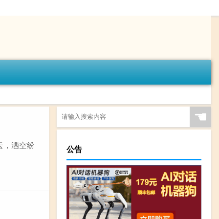
☚
海云，洒空纷
公告