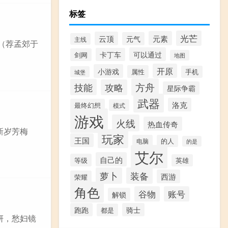
标签
光芒
元素
云顶
元气
主线
士（荐孟郊于
可以通过
卡丁车
剑网
地图
开原
小游戏
属性
手机
城堡
方舟
技能
攻略
星际争霸
武器
洛克
最终幻想
模式
游戏
火线
热血传奇
新岁芳梅
玩家
王国
电脑
的人
的是
艾尔
自己的
等级
英雄
萝卜
装备
西游
荣耀
角色
谷物
账号
解锁
跑跑
骑士
都是
候妍，愁妇镜