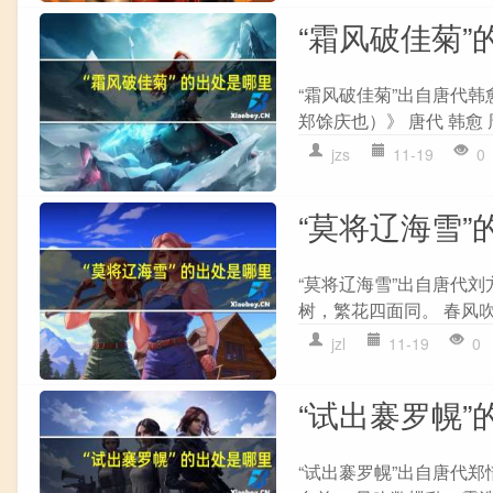
“霜风破佳菊”
“霜风破佳菊”出自唐代韩
郑馀庆也）》 唐代 韩愈 
jzs
11-19
0
“莫将辽海雪”
“莫将辽海雪”出自唐代刘
树，繁花四面同。 春风吹
jzl
11-19
0
“试出褰罗幌”
“试出褰罗幌”出自唐代郑