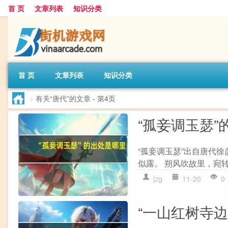
首 页
文章列表
知识分类
首 页
文章列表
知识分类
>
有关“唐代”的文章
- 第4页
“孤妾调玉瑟”
“孤妾调玉瑟”出自唐代徐
似露。 朔风吹故里，宛转
jzg
11-20
0
“一山红树寺