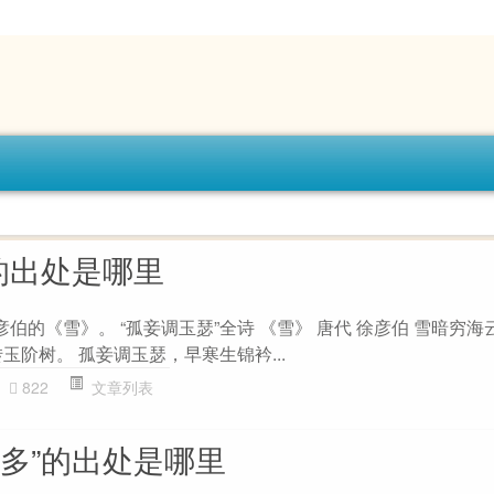
的出处是哪里
彦伯的《雪》。 “孤妾调玉瑟”全诗 《雪》 唐代 徐彦伯 雪暗穷
玉阶树。 孤妾调玉瑟，早寒生锦衿...
822
文章列表
边多”的出处是哪里