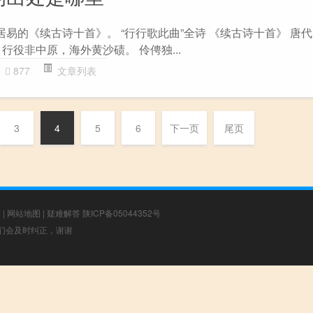
居易的《续古诗十首》。 “行行歌此曲”全诗 《续古诗十首》 唐代
行役非中原，海外黄沙碛。 伶俜独...
877
文章列表
3
4
5
6
下一页
尾页
章
|
网站地图
|
疑难解答
陕ICP备05044352号
，我们会及时纠正，谢谢