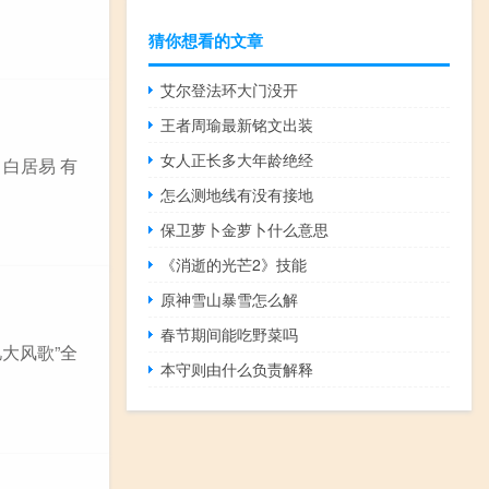
猜你想看的文章
艾尔登法环大门没开
王者周瑜最新铭文出装
女人正长多大年龄绝经
 白居易 有
怎么测地线有没有接地
保卫萝卜金萝卜什么意思
《消逝的光芒2》技能
原神雪山暴雪怎么解
春节期间能吃野菜吗
大风歌”全
本守则由什么负责解释