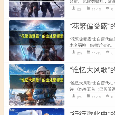
台前。 风吹数蝶乱，露洗
jzs
11-19
0
“花繁偏受露”
“花繁偏受露”出自唐代白
木名弱柳，结根近清池。 
jzh
11-19
0
“谁忆大风歌”
“谁忆大风歌”出自唐代
诗 《伤春五首（巴阆僻远
jzs
11-19
0
“行行歌此曲”