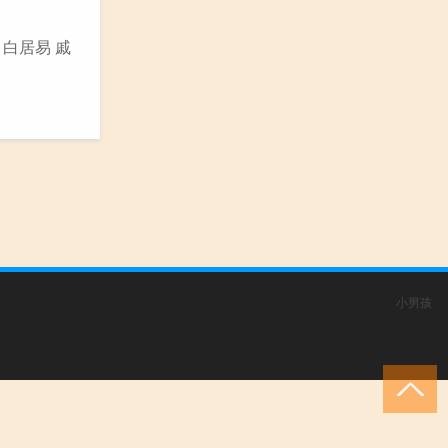
 白居易 戚
小男孩