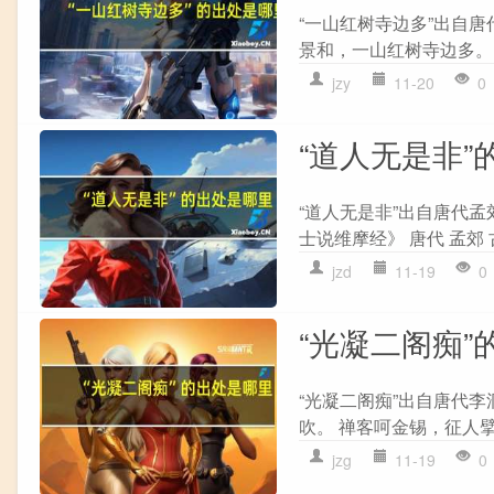
“一山红树寺边多”出自唐
景和，一山红树寺边多。 
jzy
11-20
0
“道人无是非”
“道人无是非”出自唐代孟
士说维摩经》 唐代 孟郊 
jzd
11-19
0
“光凝二阁痴”
“光凝二阁痴”出自唐代李
吹。 禅客呵金锡，征人擘
jzg
11-19
0